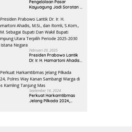
Pengelolaan Pasar
Kayuagung Jadi Sorotan –
Uang Jual Beli Kios Diduga
Masuk Kantong Pribadi
Oknum Dishub dan
Perdagangan
Februari 20, 2025
Presiden Prabowo Lantik
Dr. Ir. H. Hamartoni Ahadis,
M.Si., dan Romli, S.Kom.,
M.M. Sebagai Bupati Dan
Wakil Bupati Lampung
Utara Terpilih Periode
2025-2030 Di Istana
September 16, 2024
Negara
Perkuat Harkamtibmas
Jelang Pilkada 2024,
Polres Way Kanan
Sambangi Warga di Pos
Kamling Tanjung Mas