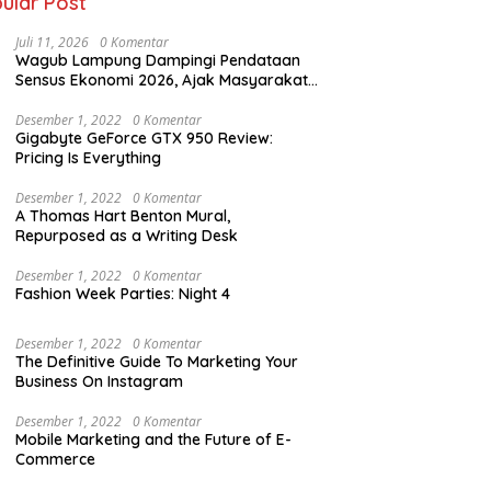
ular Post
Juli 11, 2026
0 Komentar
Wagub Lampung Dampingi Pendataan
Sensus Ekonomi 2026, Ajak Masyarakat
Dukung Data Berkualitas
Desember 1, 2022
0 Komentar
Gigabyte GeForce GTX 950 Review:
Pricing Is Everything
Desember 1, 2022
0 Komentar
A Thomas Hart Benton Mural,
Repurposed as a Writing Desk
Desember 1, 2022
0 Komentar
Fashion Week Parties: Night 4
Desember 1, 2022
0 Komentar
The Definitive Guide To Marketing Your
Business On Instagram
Desember 1, 2022
0 Komentar
Mobile Marketing and the Future of E-
Commerce