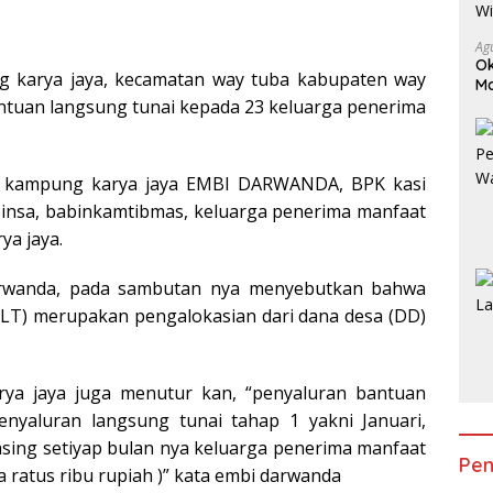
Ag
Ok
 karya jaya, kecamatan way tuba kabupaten way
Ma
ntuan langsung tunai kepada 23 keluarga penerima
Am
la kampung karya jaya EMBI DARWANDA, BPK kasi
binsa, babinkamtibmas, keluarga penerima manfaat
ya jaya.
arwanda, pada sambutan nya menyebutkan bahwa
BLT) merupakan pengalokasian dari dana desa (DD)
ya jaya juga menutur kan, “penyaluran bantuan
enyaluran langsung tunai tahap 1 yakni Januari,
asing setiyap bulan nya keluarga penerima manfaat
Pen
 ratus ribu rupiah )” kata embi darwanda