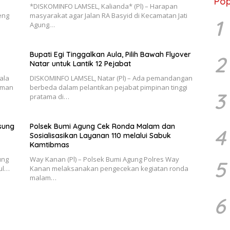
Pop
*DISKOMINFO LAMSEL, Kalianda* (Pl) – Harapan
eng
masyarakat agar Jalan RA Basyid di Kecamatan Jati
1
Agung…
Bupati Egi Tinggalkan Aula, Pilih Bawah Flyover
2
Natar untuk Lantik 12 Pejabat
ala
DISKOMINFO LAMSEL, Natar (Pl) – Ada pemandangan
iman
berbeda dalam pelantikan pejabat pimpinan tinggi
3
pratama di…
sung
Polsek Bumi Agung Cek Ronda Malam dan
4
Sosialisasikan Layanan 110 melalui Sabuk
Kamtibmas
ung
Way Kanan (Pl) – Polsek Bumi Agung Polres Way
5
ul…
Kanan melaksanakan pengecekan kegiatan ronda
malam…
6