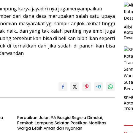
kampung karya jayadiri nya jugamenyampaikan
mber dari dana desa merupakan salah satu upaya
omian masyarakat yg hampir anjlok akibat tinggi
Alib
k naik., dan yang tak kalah penting nya embi juga
Kota
ng tersebut kan bisa di beli kan bibit ikan seperti
Desa
Pani
tuk di ternakkan dan jika sudah di panen kan bisa
 darwandan
SPM
Kot
Tran
Sara
ia
Perbaikan Jalan RA Basyid Segera Dimulai,
Ward
Pemkab Lampung Selatan Pastikan Mobilitas
Susa
Warga Lebih Aman dan Nyaman
Ber