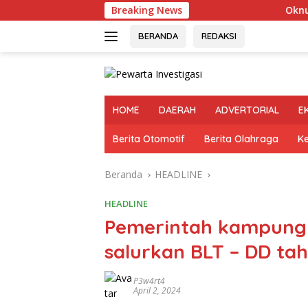
Langsung
Breaking News
Oknum Polisi K
ke
konten
BERANDA
REDAKSI
HOME
DAERAH
ADVERTORIAL
E
Berita Otomotif
Berita Olahraga
K
Beranda
HEADLINE
HEADLINE
Pemerintah kampung 
salurkan BLT – DD ta
P3w4rt4
April 2, 2024