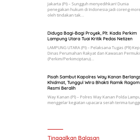
Jakarta (PI) – Sungguh menyedihkan! Dunia
penegakan hukum di Indonesia jadi coreng-mor
oleh tindakan tak…
Diduga Bagi-Bagi Proyek, Plt. Kadis Perkim
Lampung Utara Tuai Kritik Pedas Netizen
LAMPUNG UTARA (PI) – Pelaksana Tugas (Plt) Kep
Dinas Perumahan Rakyat dan Kawasan Permuk
(Perkim/Perkimciptaru)…
Pisah Sambut Kapolres Way Kanan Berlang
Khidmat, Tunggul Wira Bhakti Ramik Ragom
Resmi Beralih
Way Kanan (Pl) – Polres Way Kanan Polda Lamp
menggelar kegiatan upacara serah terima tungg
Tinggalkan Balasan