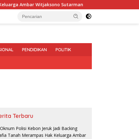
Ambar Witjaksono Sutarman
Perbaikan Jalan RA Basyid
SIONAL
PENDIDIKAN
POLITIK
erita Terbaru