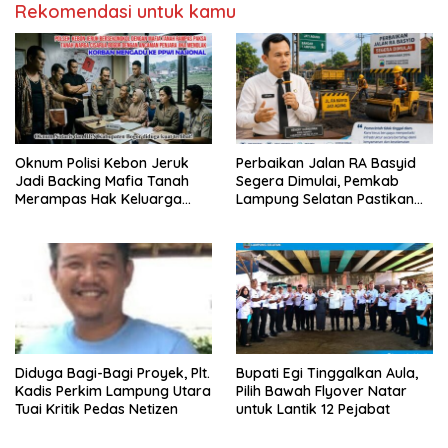
Rekomendasi untuk kamu
Oknum Polisi Kebon Jeruk
Perbaikan Jalan RA Basyid
Jadi Backing Mafia Tanah
Segera Dimulai, Pemkab
Merampas Hak Keluarga
Lampung Selatan Pastikan
Ambar Witjaksono Sutarman
Mobilitas Warga Lebih Aman
dan Nyaman
Diduga Bagi-Bagi Proyek, Plt.
Bupati Egi Tinggalkan Aula,
Kadis Perkim Lampung Utara
Pilih Bawah Flyover Natar
Tuai Kritik Pedas Netizen
untuk Lantik 12 Pejabat