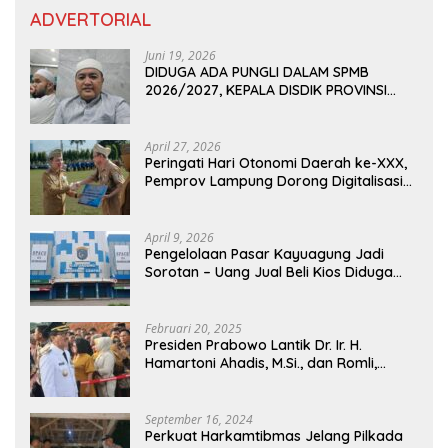
ADVERTORIAL
Juni 19, 2026
DIDUGA ADA PUNGLI DALAM SPMB
2026/2027, KEPALA DISDIK PROVINSI
LAMPUNG: PANITIA CURANG AKAN
DITINDAK TEGAS
April 27, 2026
Peringati Hari Otonomi Daerah ke-XXX,
Pemprov Lampung Dorong Digitalisasi
dan Kemandirian Fiskal
April 9, 2026
Pengelolaan Pasar Kayuagung Jadi
Sorotan – Uang Jual Beli Kios Diduga
Masuk Kantong Pribadi Oknum Dishub
dan Perdagangan
Februari 20, 2025
Presiden Prabowo Lantik Dr. Ir. H.
Hamartoni Ahadis, M.Si., dan Romli,
S.Kom., M.M. Sebagai Bupati Dan Wakil
Bupati Lampung Utara Terpilih Periode
2025-2030 Di Istana Negara
September 16, 2024
Perkuat Harkamtibmas Jelang Pilkada