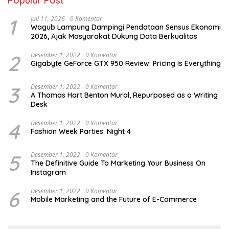
Popular Post
1
Juli 11, 2026
0 Komentar
Wagub Lampung Dampingi Pendataan Sensus Ekonomi
2026, Ajak Masyarakat Dukung Data Berkualitas
2
Desember 1, 2022
0 Komentar
Gigabyte GeForce GTX 950 Review: Pricing Is Everything
3
Desember 1, 2022
0 Komentar
A Thomas Hart Benton Mural, Repurposed as a Writing
Desk
4
Desember 1, 2022
0 Komentar
Fashion Week Parties: Night 4
5
Desember 1, 2022
0 Komentar
The Definitive Guide To Marketing Your Business On
Instagram
6
Desember 1, 2022
0 Komentar
Mobile Marketing and the Future of E-Commerce