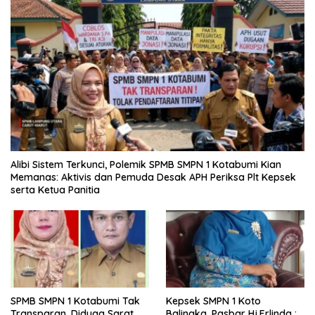
Alibi Sistem Terkunci, Polemik SPMB SMPN 1 Kotabumi Kian
Memanas: Aktivis dan Pemuda Desak APH Periksa Plt Kepsek
serta Ketua Panitia
SPMB SMPN 1 Kotabumi Tak
Kepsek SMPN 1 Koto
Transparan, Diduga Sarat
Balingka, Pasbar Hj.Erlinda :