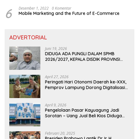
6
Desember 1, 2022
0 Komentar
Mobile Marketing and the Future of E-Commerce
ADVERTORIAL
Juni 19, 2026
DIDUGA ADA PUNGLI DALAM SPMB
2026/2027, KEPALA DISDIK PROVINSI
LAMPUNG: PANITIA CURANG AKAN
DITINDAK TEGAS
April 27, 2026
Peringati Hari Otonomi Daerah ke-XXX,
Pemprov Lampung Dorong Digitalisasi
dan Kemandirian Fiskal
April 9, 2026
Pengelolaan Pasar Kayuagung Jadi
Sorotan – Uang Jual Beli Kios Diduga
Masuk Kantong Pribadi Oknum Dishub
dan Perdagangan
Februari 20, 2025
Presiden Prabowo Lantik Dr. Ir. H.