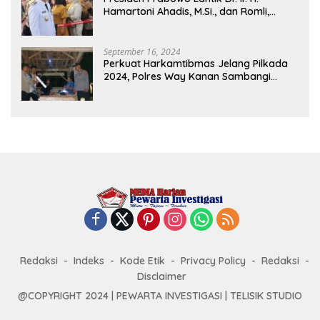
Hamartoni Ahadis, M.Si., dan Romli,
S.Kom., M.M. Sebagai Bupati Dan Wakil
Bupati Lampung Utara Terpilih Periode
2025-2030 Di Istana Negara
September 16, 2024
Perkuat Harkamtibmas Jelang Pilkada
2024, Polres Way Kanan Sambangi
Warga di Pos Kamling Tanjung Mas
Redaksi
Indeks
Kode Etik
Privacy Policy
Redaksi
Disclaimer
@COPYRIGHT 2024 | PEWARTA INVESTIGASI | TELISIK STUDIO