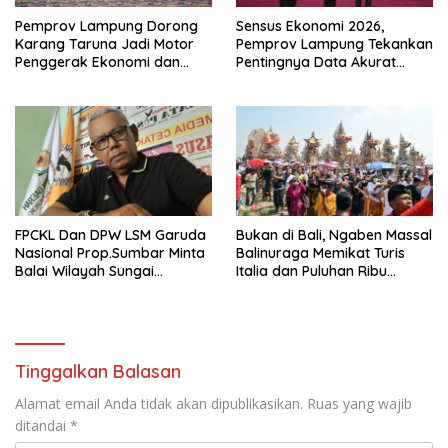
Pemprov Lampung Dorong
Sensus Ekonomi 2026,
Karang Taruna Jadi Motor
Pemprov Lampung Tekankan
Penggerak Ekonomi dan
Pentingnya Data Akurat
Pemberdayaan Desa
untuk Kebijakan Tepat
Sasaran
FPCKL Dan DPW LSM Garuda
Bukan di Bali, Ngaben Massal
Nasional Prop.Sumbar Minta
Balinuraga Memikat Turis
Balai Wilayah Sungai
Italia dan Puluhan Ribu
Sumatera V Padang Perbaiki
Pengunjung
Tinggalkan Balasan
Alamat email Anda tidak akan dipublikasikan.
Ruas yang wajib
ditandai
*