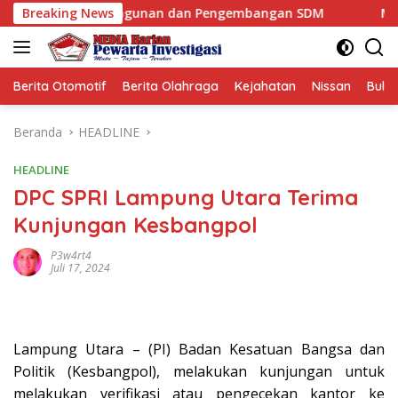
Langsung
am Pembangunan dan Pengembangan SDM
Breaking News
Mafia Busuk I
ke
konten
Berita Otomotif
Berita Olahraga
Kejahatan
Nissan
Bulut
Beranda
HEADLINE
HEADLINE
DPC SPRI Lampung Utara Terima
Kunjungan Kesbangpol
P3w4rt4
Juli 17, 2024
Lampung Utara – (PI) Badan Kesatuan Bangsa dan
Politik (Kesbangpol), melakukan kunjungan untuk
melakukan verifikasi atau pengecekan kantor ke