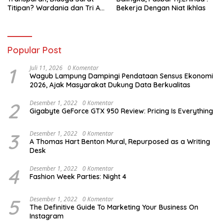
Titipan? Wardania dan Tri Aji
Bekerja Dengan Niat Ikhlas
Susanto Harus Bertanggung
Jawab
Popular Post
1
Juli 11, 2026
0 Komentar
Wagub Lampung Dampingi Pendataan Sensus Ekonomi
2026, Ajak Masyarakat Dukung Data Berkualitas
2
Desember 1, 2022
0 Komentar
Gigabyte GeForce GTX 950 Review: Pricing Is Everything
3
Desember 1, 2022
0 Komentar
A Thomas Hart Benton Mural, Repurposed as a Writing
Desk
4
Desember 1, 2022
0 Komentar
Fashion Week Parties: Night 4
5
Desember 1, 2022
0 Komentar
The Definitive Guide To Marketing Your Business On
Instagram