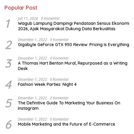
Popular Post
1
Juli 11, 2026
0 Komentar
Wagub Lampung Dampingi Pendataan Sensus Ekonomi
2026, Ajak Masyarakat Dukung Data Berkualitas
2
Desember 1, 2022
0 Komentar
Gigabyte GeForce GTX 950 Review: Pricing Is Everything
3
Desember 1, 2022
0 Komentar
A Thomas Hart Benton Mural, Repurposed as a Writing
Desk
4
Desember 1, 2022
0 Komentar
Fashion Week Parties: Night 4
5
Desember 1, 2022
0 Komentar
The Definitive Guide To Marketing Your Business On
Instagram
6
Desember 1, 2022
0 Komentar
Mobile Marketing and the Future of E-Commerce