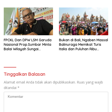
Pemberdayaan Desa
untuk Kebijakan Tepat
Sasaran
FPCKL Dan DPW LSM Garuda
Bukan di Bali, Ngaben Massal
Nasional Prop.Sumbar Minta
Balinuraga Memikat Turis
Balai Wilayah Sungai
Italia dan Puluhan Ribu
Sumatera V Padang Perbaiki
Pengunjung
Tinggalkan Balasan
Alamat email Anda tidak akan dipublikasikan.
Ruas yang wajib
ditandai
*