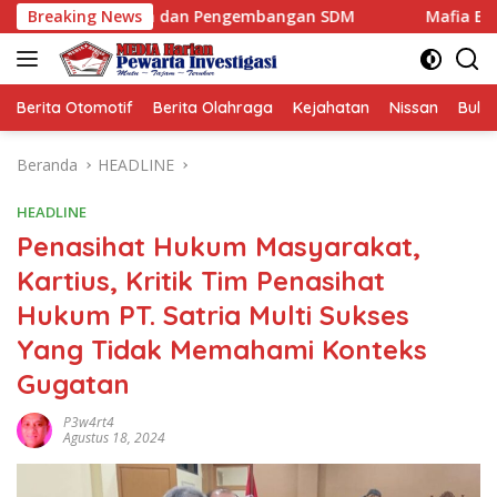
Langsung
gunan dan Pengembangan SDM
Breaking News
Mafia Busuk Institusi Hu
ke
konten
Berita Otomotif
Berita Olahraga
Kejahatan
Nissan
Bulut
Beranda
HEADLINE
HEADLINE
Penasihat Hukum Masyarakat,
Kartius, Kritik Tim Penasihat
Hukum PT. Satria Multi Sukses
Yang Tidak Memahami Konteks
Gugatan
P3w4rt4
Agustus 18, 2024