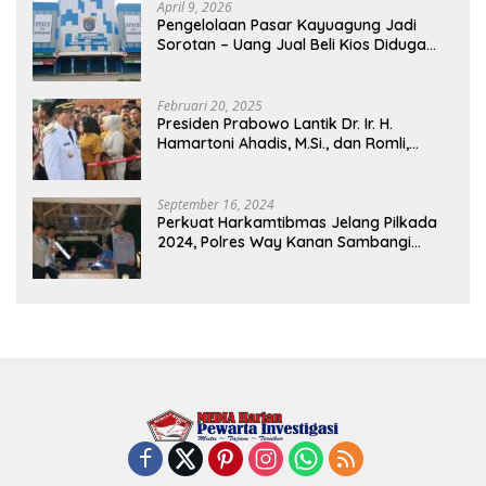
April 9, 2026
Pengelolaan Pasar Kayuagung Jadi
Sorotan – Uang Jual Beli Kios Diduga
Masuk Kantong Pribadi Oknum Dishub
dan Perdagangan
Februari 20, 2025
Presiden Prabowo Lantik Dr. Ir. H.
Hamartoni Ahadis, M.Si., dan Romli,
S.Kom., M.M. Sebagai Bupati Dan Wakil
Bupati Lampung Utara Terpilih Periode
2025-2030 Di Istana Negara
September 16, 2024
Perkuat Harkamtibmas Jelang Pilkada
2024, Polres Way Kanan Sambangi
Warga di Pos Kamling Tanjung Mas