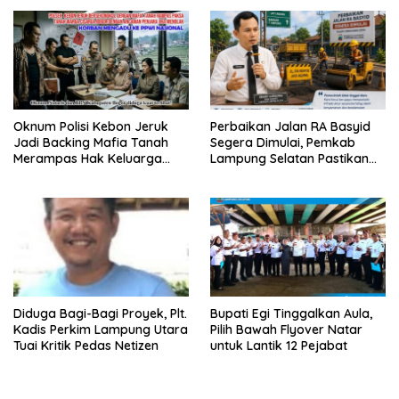
Perkuat Karakter Generasi
Muda
Oknum Polisi Kebon Jeruk
Perbaikan Jalan RA Basyid
Jadi Backing Mafia Tanah
Segera Dimulai, Pemkab
Merampas Hak Keluarga
Lampung Selatan Pastikan
Ambar Witjaksono Sutarman
Mobilitas Warga Lebih Aman
dan Nyaman
Diduga Bagi-Bagi Proyek, Plt.
Bupati Egi Tinggalkan Aula,
Kadis Perkim Lampung Utara
Pilih Bawah Flyover Natar
Tuai Kritik Pedas Netizen
untuk Lantik 12 Pejabat