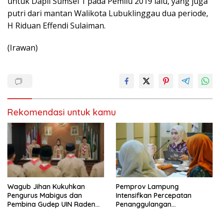
untuk Dapil Sumsel 1 pada Pemilu 2019 lalu, yang juga
putri dari mantan Walikota Lubuklinggau dua periode,
H Riduan Effendi Sulaiman.
(Irawan)
Rekomendasi untuk kamu
Wagub Jihan Kukuhkan
Pemprov Lampung
Pengurus Mabigus dan
Intensifkan Percepatan
Pembina Gudep UIN Raden
Penanggulangan
Intan, Dorong Pramuka
Tuberkulosis di Tanggamus