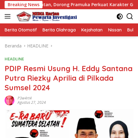
Langsung
Intan, Dorong Pramuka Perkuat Karakter Generasi Muda
Breaking News
ke
konten
Berita Otomotif
Berita Olahraga
Kejahatan
Nissan
Bulut
Beranda
HEADLINE
HEADLINE
PDIP Resmi Usung H. Eddy Santana
Putra Riezky Aprilia di Pilkada
Sumsel 2024
P3w4rt4
Agustus 27, 2024