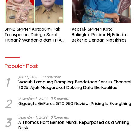
SPMB SMPN 1 Kotabumi Tak
Kepsek SMPN 1 Koto
Transparan, Diduga Sarat
Balingka, Pasbar Hj.Erlinda :
Titipan? Wardania dan Tri Aji
Bekerja Dengan Niat Ikhlas
Susanto Harus Bertanggung
Jawab
Popular Post
1
Juli 11, 2026
0 Komentar
Wagub Lampung Dampingi Pendataan Sensus Ekonomi
2026, Ajak Masyarakat Dukung Data Berkualitas
2
Desember 1, 2022
0 Komentar
Gigabyte GeForce GTX 950 Review: Pricing Is Everything
3
Desember 1, 2022
0 Komentar
A Thomas Hart Benton Mural, Repurposed as a Writing
Desk