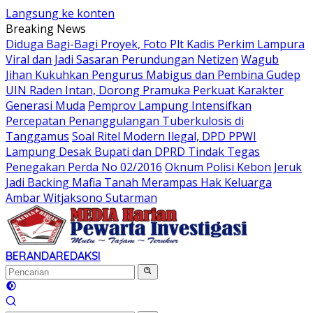
Langsung ke konten
Breaking News
Diduga Bagi-Bagi Proyek, Foto Plt Kadis Perkim Lampura
Viral dan Jadi Sasaran Perundungan Netizen
Wagub
Jihan Kukuhkan Pengurus Mabigus dan Pembina Gudep
UIN Raden Intan, Dorong Pramuka Perkuat Karakter
Generasi Muda
Pemprov Lampung Intensifkan
Percepatan Penanggulangan Tuberkulosis di
Tanggamus
Soal Ritel Modern Ilegal, DPD PPWI
Lampung Desak Bupati dan DPRD Tindak Tegas
Penegakan Perda No 02/2016
Oknum Polisi Kebon Jeruk
Jadi Backing Mafia Tanah Merampas Hak Keluarga
Ambar Witjaksono Sutarman
BERANDA
REDAKSI