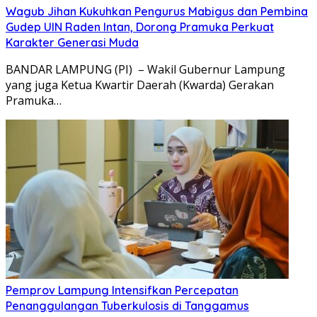
Wagub Jihan Kukuhkan Pengurus Mabigus dan Pembina
Gudep UIN Raden Intan, Dorong Pramuka Perkuat
Karakter Generasi Muda
BANDAR LAMPUNG (PI) – Wakil Gubernur Lampung
yang juga Ketua Kwartir Daerah (Kwarda) Gerakan
Pramuka…
Pemprov Lampung Intensifkan Percepatan
Penanggulangan Tuberkulosis di Tanggamus