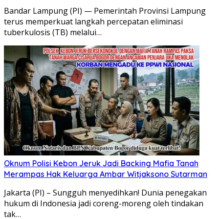
Bandar Lampung (PI) — Pemerintah Provinsi Lampung
terus memperkuat langkah percepatan eliminasi
tuberkulosis (TB) melalui…
Oknum Polisi Kebon Jeruk Jadi Backing Mafia Tanah
Merampas Hak Keluarga Ambar Witjaksono Sutarman
Jakarta (PI) – Sungguh menyedihkan! Dunia penegakan
hukum di Indonesia jadi coreng-moreng oleh tindakan
tak…