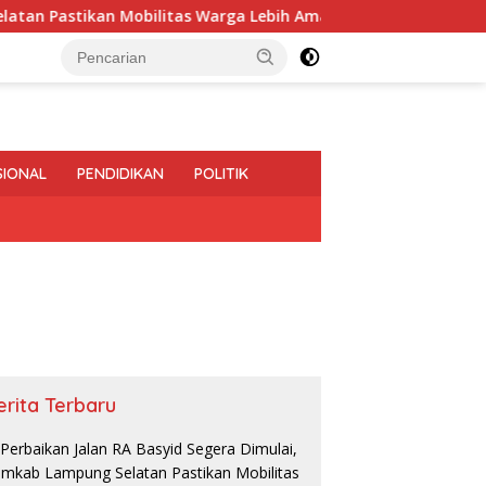
stikan Mobilitas Warga Lebih Aman dan Nyaman
Diduga 
SIONAL
PENDIDIKAN
POLITIK
erita Terbaru