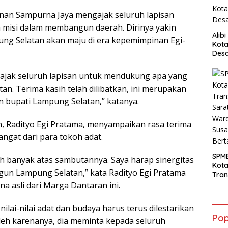
nan Sampurna Jaya mengajak seluruh lapisan
 misi dalam membangun daerah. Dirinya yakin
Alib
ng Selatan akan maju di era kepemimpinan Egi-
Kota
Desa
Pani
ajak seluruh lapisan untuk mendukung apa yang
n. Terima kasih telah dilibatkan, ini merupakan
n bupati Lampung Selatan,” katanya.
, Radityo Egi Pratama, menyampaikan rasa terima
ngat dari para tokoh adat.
SPM
h banyak atas sambutannya. Saya harap sinergitas
Kot
gun Lampung Selatan,” kata Radityo Egi Pratama
Tran
Sara
a asli dari Marga Dantaran ini.
Ward
Susa
ilai-nilai adat dan budaya harus terus dilestarikan
Ber
Pop
Oleh karenanya, dia meminta kepada seluruh