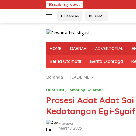
Langsung
Breaking News
Perbaikan
ke
konten
BERANDA
REDAKSI
HOME
DAERAH
ADVERTORIAL
E
Berita Otomotif
Berita Olahraga
K
Beranda
HEADLINE
HEADLINE
,
Lampung Selatan
Prosesi Adat Adat Sa
Kedatangan Egi-Syaif
P3w4rt4
Maret 3, 2025