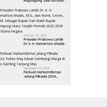
Kayuagung Jadi Sorotan –
Uang Jual Beli Kios Diduga
Masuk Kantong Pribadi
Oknum Dishub dan
Perdagangan
Februari 20, 2025
Presiden Prabowo Lantik
Dr. Ir. H. Hamartoni Ahadis,
M.Si., dan Romli, S.Kom.,
M.M. Sebagai Bupati Dan
Wakil Bupati Lampung
Utara Terpilih Periode
2025-2030 Di Istana
September 16, 2024
Negara
Perkuat Harkamtibmas
Jelang Pilkada 2024,
Polres Way Kanan
Sambangi Warga di Pos
Kamling Tanjung Mas