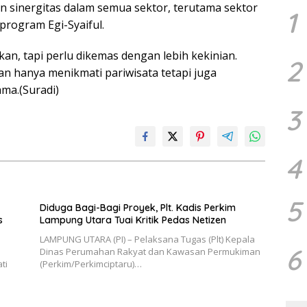
n sinergitas dalam semua sektor, terutama sektor
1
program Egi-Syaiful.
kan, tapi perlu dikemas dengan lebih kekinian.
2
n hanya menikmati pariwisata tetapi juga
ama.(Suradi)
3
4
5
Diduga Bagi-Bagi Proyek, Plt. Kadis Perkim
s
Lampung Utara Tuai Kritik Pedas Netizen
LAMPUNG UTARA (PI) – Pelaksana Tugas (Plt) Kepala
6
Dinas Perumahan Rakyat dan Kawasan Permukiman
ti
(Perkim/Perkimciptaru)…