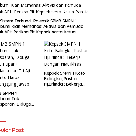
i Sistem Terkunci, Polemik SPMB SMPN 1
bumi Kian Memanas: Aktivis dan Pemuda
k APH Periksa Plt Kepsek serta Ketua
tia
Kepsek SMPN 1 Koto
Balingka, Pasbar
Hj.Erlinda : Bekerja
Dengan Niat Ikhlas
B SMPN 1
abumi Tak
sparan, Diduga
t Titipan?
ania dan Tri Aji
nto Harus
tanggung Jawab
ular Post