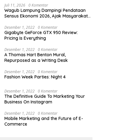
Juli 11, 2026
0 Komentar
Wagub Lampung Dampingi Pendataan
Sensus Ekonomi 2026, Ajak Masyarakat
Dukung Data Berkualitas
Desember 1, 2022
0 Komentar
Gigabyte GeForce GTX 950 Review:
Pricing Is Everything
Desember 1, 2022
0 Komentar
A Thomas Hart Benton Mural,
Repurposed as a Writing Desk
Desember 1, 2022
0 Komentar
Fashion Week Parties: Night 4
Desember 1, 2022
0 Komentar
The Definitive Guide To Marketing Your
Business On Instagram
Desember 1, 2022
0 Komentar
Mobile Marketing and the Future of E-
Commerce