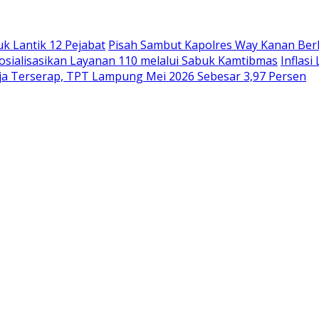
uk Lantik 12 Pejabat
Pisah Sambut Kapolres Way Kanan Ber
sialisasikan Layanan 110 melalui Sabuk Kamtibmas
Inflas
rja Terserap, TPT Lampung Mei 2026 Sebesar 3,97 Persen