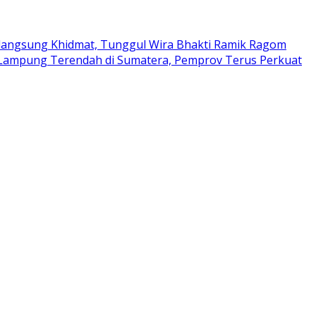
langsung Khidmat, Tunggul Wira Bhakti Ramik Ragom
i Lampung Terendah di Sumatera, Pemprov Terus Perkuat