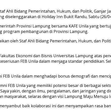
f Ahli Bidang Pemerintahan, Hukum, dan Politik, Ganjar Jat
ng diselenggarakan di Holiday Inn Bukit Randu, Sabtu (26/04
merintah Provinsi Lampung bersama KAFE Unila yang bertuj
ng program pembangunan di Provinsi Lampung.
an oleh Staf Ahli Bidang Pemerintahan, Hukum, dan Politik
 Fakultas Ekonomi dan Bisnis Universitas Lampung atas p
n keseriusan FEB Unila dalam menjaga standar pendidikan. 
ni FEB Unila dalam menghadapi bonus demografi dan menci
mni FEB Unila yang memiliki potensi besar di berbagai se
ya yakin, dengan ilmu, pengalaman, dan jaringan yang dimil
asyarakat, selaras dengan visi Lampung Maju Menuju Ind
enyambut baik kolaborasi ini dan menyampaikan rasa bangga