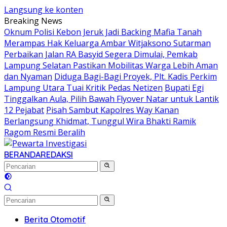
Langsung ke konten
Breaking News
Oknum Polisi Kebon Jeruk Jadi Backing Mafia Tanah
Merampas Hak Keluarga Ambar Witjaksono Sutarman
Perbaikan Jalan RA Basyid Segera Dimulai, Pemkab
Lampung Selatan Pastikan Mobilitas Warga Lebih Aman
dan Nyaman
Diduga Bagi-Bagi Proyek, Plt. Kadis Perkim
Lampung Utara Tuai Kritik Pedas Netizen
Bupati Egi
Tinggalkan Aula, Pilih Bawah Flyover Natar untuk Lantik
12 Pejabat
Pisah Sambut Kapolres Way Kanan
Berlangsung Khidmat, Tunggul Wira Bhakti Ramik
Ragom Resmi Beralih
BERANDA
REDAKSI
Berita Otomotif