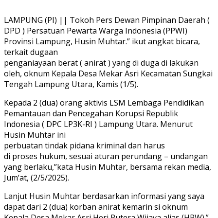
LAMPUNG (PI) || Tokoh Pers Dewan Pimpinan Daerah ‎(
DPD ) Persatuan Pewarta Warga Indonesia (PPWI)
Provinsi Lampung, Husin Muhtar.” ikut angkat bicara,
terkait dugaan
penganiayaan berat ( anirat ) yang di duga di lakukan
oleh, oknum Kepala Desa Mekar Asri Kecamatan Sungkai
Tengah Lampung Utara, Kamis (1/5).
Kepada 2 (dua) orang aktivis LSM Lembaga Pendidikan
Pemantauan dan Pencegahan Korupsi Republik
Indonesia ( DPC LP3K-RI ) Lampung Utara. Menurut
Husin Muhtar ini
perbuatan tindak pidana kriminal dan harus
di proses hukum, sesuai aturan perundang – undangan
yang berlaku,”kata Husin Muhtar, bersama rekan media,
Jum’at, (2/5/2025).
Lanjut Husin Muhtar berdasarkan informasi yang saya
dapat dari 2 (dua) korban anirat kemarin si oknum
Kepala Desa Mekar Asri Heri Putera Wijaya alias (HPW).”