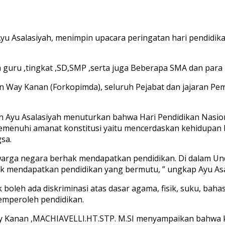
yu Asalasiyah, menimpin upacara peringatan hari pendidika
ra guru ,tingkat ,SD,SMP ,serta juga Beberapa SMA dan para
en Way Kanan (Forkopimda), seluruh Pejabat dan jajaran P
n Ayu Asalasiyah menuturkan bahwa Hari Pendidikan Nas
emenuhi amanat konstitusi yaitu mencerdaskan kehidupan
sa.
rga negara berhak mendapatkan pendidikan. Di dalam Un
k mendapatkan pendidikan yang bermutu, ” ungkap Ayu Asa
boleh ada diskriminasi atas dasar agama, fisik, suku, bahas
mperoleh pendidikan.
y Kanan ,MACHIAVELLI.HT.STP. M.SI menyampaikan bahwa k