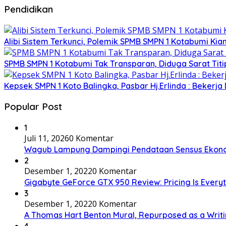
Pendidikan
Alibi Sistem Terkunci, Polemik SPMB SMPN 1 Kotabumi Kia
SPMB SMPN 1 Kotabumi Tak Transparan, Diduga Sarat Tit
Kepsek SMPN 1 Koto Balingka, Pasbar Hj.Erlinda : Bekerja
Popular Post
1
Juli 11, 2026
0 Komentar
Wagub Lampung Dampingi Pendataan Sensus Ekonom
2
Desember 1, 2022
0 Komentar
Gigabyte GeForce GTX 950 Review: Pricing Is Every
3
Desember 1, 2022
0 Komentar
A Thomas Hart Benton Mural, Repurposed as a Writ