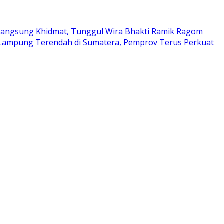
langsung Khidmat, Tunggul Wira Bhakti Ramik Ragom
i Lampung Terendah di Sumatera, Pemprov Terus Perkuat