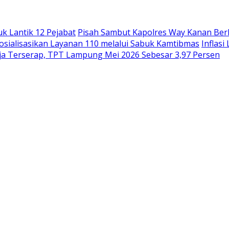
uk Lantik 12 Pejabat
Pisah Sambut Kapolres Way Kanan Ber
sialisasikan Layanan 110 melalui Sabuk Kamtibmas
Inflas
rja Terserap, TPT Lampung Mei 2026 Sebesar 3,97 Persen