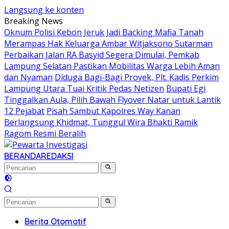
Langsung ke konten
Breaking News
Oknum Polisi Kebon Jeruk Jadi Backing Mafia Tanah
Merampas Hak Keluarga Ambar Witjaksono Sutarman
Perbaikan Jalan RA Basyid Segera Dimulai, Pemkab
Lampung Selatan Pastikan Mobilitas Warga Lebih Aman
dan Nyaman
Diduga Bagi-Bagi Proyek, Plt. Kadis Perkim
Lampung Utara Tuai Kritik Pedas Netizen
Bupati Egi
Tinggalkan Aula, Pilih Bawah Flyover Natar untuk Lantik
12 Pejabat
Pisah Sambut Kapolres Way Kanan
Berlangsung Khidmat, Tunggul Wira Bhakti Ramik
Ragom Resmi Beralih
BERANDA
REDAKSI
Berita Otomotif