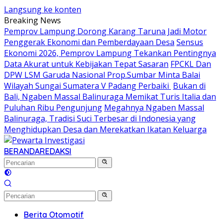
Langsung ke konten
Breaking News
Pemprov Lampung Dorong Karang Taruna Jadi Motor
Penggerak Ekonomi dan Pemberdayaan Desa
Sensus
Ekonomi 2026, Pemprov Lampung Tekankan Pentingnya
Data Akurat untuk Kebijakan Tepat Sasaran
FPCKL Dan
DPW LSM Garuda Nasional Prop.Sumbar Minta Balai
Wilayah Sungai Sumatera V Padang Perbaiki
Bukan di
Bali, Ngaben Massal Balinuraga Memikat Turis Italia dan
Puluhan Ribu Pengunjung
Megahnya Ngaben Massal
Balinuraga, Tradisi Suci Terbesar di Indonesia yang
Menghidupkan Desa dan Merekatkan Ikatan Keluarga
BERANDA
REDAKSI
Berita Otomotif