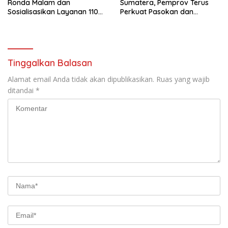
Ronda Malam dan
Sumatera, Pemprov Terus
Sosialisasikan Layanan 110
Perkuat Pasokan dan
melalui Sabuk Kamtibmas
Distribusi Pangan
Tinggalkan Balasan
Alamat email Anda tidak akan dipublikasikan.
Ruas yang wajib
ditandai
*