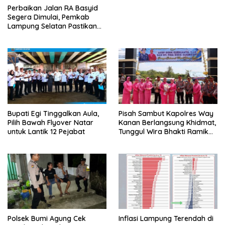
Perbaikan Jalan RA Basyid
Segera Dimulai, Pemkab
Lampung Selatan Pastikan
Mobilitas Warga Lebih Aman
dan Nyaman
Bupati Egi Tinggalkan Aula,
Pisah Sambut Kapolres Way
Pilih Bawah Flyover Natar
Kanan Berlangsung Khidmat,
untuk Lantik 12 Pejabat
Tunggul Wira Bhakti Ramik
Ragom Resmi Beralih
Polsek Bumi Agung Cek
Inflasi Lampung Terendah di