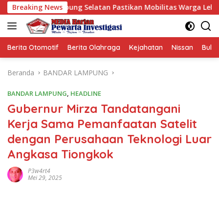
Langsung
Lampung Selatan Pastikan Mobilitas Warga Lebih Aman dan Ny
Breaking News
ke
konten
Berita Otomotif
Berita Olahraga
Kejahatan
Nissan
Bulut
Beranda
BANDAR LAMPUNG
BANDAR LAMPUNG
,
HEADLINE
Gubernur Mirza Tandatangani
Kerja Sama Pemanfaatan Satelit
dengan Perusahaan Teknologi Luar
Angkasa Tiongkok
P3w4rt4
Mei 29, 2025