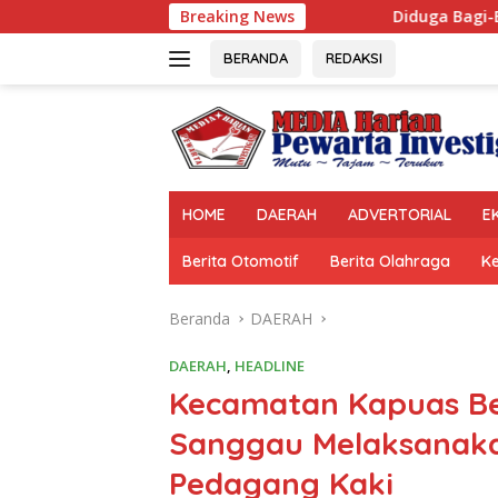
Langsung
Diduga Bagi-Bagi Proyek, Foto Plt Kadis
Breaking News
ke
konten
BERANDA
REDAKSI
HOME
DAERAH
ADVERTORIAL
E
Berita Otomotif
Berita Olahraga
K
Beranda
DAERAH
DAERAH
,
HEADLINE
Kecamatan Kapuas Be
Sanggau Melaksanaka
Pedagang Kaki