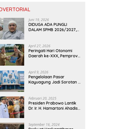
DVERTORIAL
Juni 19, 2026
DIDUGA ADA PUNGLI
DALAM SPMB 2026/2027,
KEPALA DISDIK PROVINSI
LAMPUNG: PANITIA CURANG
AKAN DITINDAK TEGAS
April 27, 2026
Peringati Hari Otonomi
Daerah ke-XXX, Pemprov
Lampung Dorong
Digitalisasi dan
Kemandirian Fiskal
April 9, 2026
Pengelolaan Pasar
Kayuagung Jadi Sorotan –
Uang Jual Beli Kios Diduga
Masuk Kantong Pribadi
Oknum Dishub dan
Februari 20, 2025
Perdagangan
Presiden Prabowo Lantik
Dr. Ir. H. Hamartoni Ahadis,
M.Si., dan Romli, S.Kom.,
M.M. Sebagai Bupati Dan
Wakil Bupati Lampung
September 16, 2024
Utara Terpilih Periode