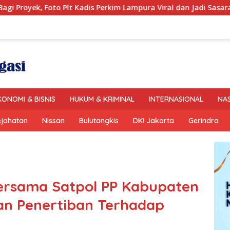
 Perkim Lampura Viral dan Jadi Sasaran Perundungan Netizen
KONOMI & BISNIS
HUKUM & KRIMINAL
INTERNASIONAL
NA
ejahatan
Nissan
Bulutangkis
DKI Jakarta
Gerindra
rsama Satpol PP Kabupaten
n Penertiban Terhadap