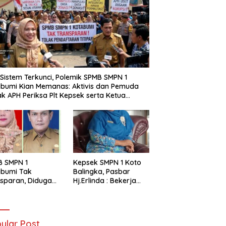
i Sistem Terkunci, Polemik SPMB SMPN 1
bumi Kian Memanas: Aktivis dan Pemuda
k APH Periksa Plt Kepsek serta Ketua
tia
B SMPN 1
Kepsek SMPN 1 Koto
abumi Tak
Balingka, Pasbar
sparan, Diduga
Hj.Erlinda : Bekerja
t Titipan?
Dengan Niat Ikhlas
ania dan Tri Aji
nto Harus
tanggung Jawab
ular Post