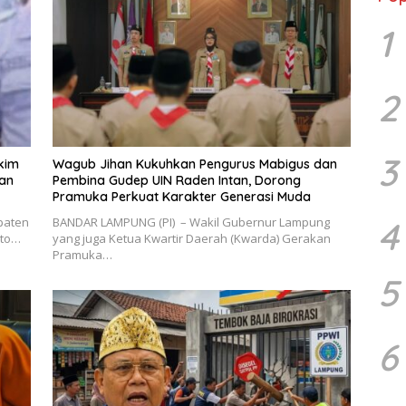
1
2
3
rkim
Wagub Jihan Kukuhkan Pengurus Mabigus dan
gan
Pembina Gudep UIN Raden Intan, Dorong
Pramuka Perkuat Karakter Generasi Muda
4
upaten
BANDAR LAMPUNG (PI) – Wakil Gubernur Lampung
oto…
yang juga Ketua Kwartir Daerah (Kwarda) Gerakan
Pramuka…
5
6