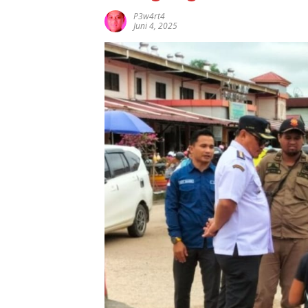
P3w4rt4
Juni 4, 2025