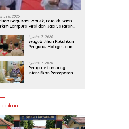
ustus 8, 2026
duga Bagi-Bagi Proyek, Foto Plt Kadis
rkim Lampura Viral dan Jadi Sasaran
rundungan Netizen
Agustus 7, 2026
Wagub Jihan Kukuhkan
Pengurus Mabigus dan
Pembina Gudep UIN Raden
Intan, Dorong Pramuka
Perkuat Karakter Generasi
Agustus 7, 2026
Muda
Pemprov Lampung
Intensifkan Percepatan
Penanggulangan
Tuberkulosis di
Tanggamus
didikan