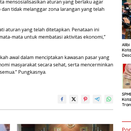
ta mensosialisasikan aturan yang berlaku agar
b dan tidak melanggar zona larangan yang telah
i aturan yang telah ditetapkan. Penataan ini
ata-mata untuk membatasi aktivitas ekonomi,”
Alib
Kota
Desa
ngkah awal dalam menciptakan kawasan pasar yang
Pani
onomi masyarakat secara sehat, serta mencerminkan
 semua.” Pungkasnya.
SPM
Kot
Tran
Sara
Ward
Susa
Ber
Pop