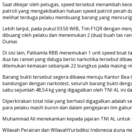
Saat dikejar oleh petugas, speed tersebut menambah kec
patroli yang mengakibatkan haluan speed patroli pecah d
melihat terduga pelaku membuang barang yang mencuriga
Lebih lanjut, pada pukul 03.50 WIB, Tim F1QR dengan me
dibuang oleh pelaku dan menemukan 2 (dua) buah tas rans
Dumai.
Di sisi lain, Patkamla RBB menemukan 1 unit speed boat t
dua tas ransel yang diduga berisi narkotika tersebut di
ditemukan kemasan sebanyak 22 bungkus pada masing-mas
Barang bukti tersebut segera dibawa menuju Kantor Bea 
kandungan dengan narkotest, seluruh barang bukti denga
sabu sejumlah 48,54 kg yang digagalkan oleh TNI AL ini 
Diperkirakan total nilai yang berhasil digagalkan adalah s
para pelaku masih buron dan dalam pengejaran tim gabun
Muhammad Ali menekankan kepada jajaran TNI AL untuk te
Wilayah Perairan dan WilayahYurisdiksi Indonesia guna 