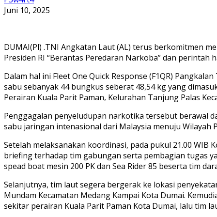
Juni 10, 2025
DUMAI(Pl) .TNI Angkatan Laut (AL) terus berkomitmen me
Presiden RI “Berantas Peredaran Narkoba” dan perintah h
Dalam hal ini Fleet One Quick Response (F1QR) Pangkala
sabu sebanyak 44 bungkus seberat 48,54 kg yang dimasukka
Perairan Kuala Parit Paman, Kelurahan Tanjung Palas Keca
Penggagalan penyeludupan narkotika tersebut berawal dari
sabu jaringan intenasional dari Malaysia menuju Wilayah 
Setelah melaksanakan koordinasi, pada pukul 21.00 WIB 
briefing terhadap tim gabungan serta pembagian tugas ya
spead boat mesin 200 PK dan Sea Rider 85 beserta tim dara
Selanjutnya, tim laut segera bergerak ke lokasi penyekatan
Mundam Kecamatan Medang Kampai Kota Dumai. Kemudian pa
sekitar perairan Kuala Parit Paman Kota Dumai, lalu tim