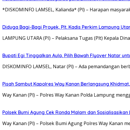
*DISKOMINFO LAMSEL, Kalianda* (Pl) – Harapan masyaraka
Diduga Bagi-Bagi Proyek, Plt. Kadis Perkim Lampung Utara
LAMPUNG UTARA (PI) – Pelaksana Tugas (Plt) Kepala Di
Bupati Egi Tinggalkan Aula, Pilih Bawah Flyover Natar unt
DISKOMINFO LAMSEL, Natar (Pl) – Ada pemandangan berbe
Pisah Sambut Kapolres Way Kanan Berlangsung Khidmat,
Way Kanan (Pl) – Polres Way Kanan Polda Lampung mengg
Polsek Bumi Agung Cek Ronda Malam dan Sosialisasikan
Way Kanan (Pl) – Polsek Bumi Agung Polres Way Kanan 