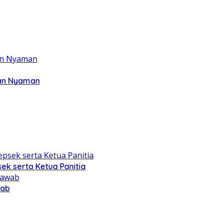
dan Nyaman
ek serta Ketua Panitia
wab