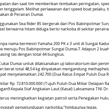
epatan dan saat tim memberikan tembakan peringatan, spee
an tenggelam. Melihat perlawanan dari speed boat pelaku, 
kan di Perairan Dumai.
nggunakan Sea Rider 85 bergerak dari Pos Babinpotmar Su
el berwarna hitam diduga berisi narkoba di sekitar perair
anpa nama bermesin Yamaha 200 PK x 3 unit di Sungai Kadur
bawa menuju Pos Babinpotmar Sungai Dumai.7. Adapun 2 buah
ing tas dengan total 44 bungkus.
Cukai Dumai untuk dilaksanakan uji laboratorium dan peni
n berat total 48,54 kg dinyatakan mengandung methapheta
dapat menyelamatkan 242.700 (Dua Ratus Empat Puluh Dua Ri
ekitar Rp. 72.810.000.000 (Tujuh Puluh Dua Miliar Delapan Ra
gan9.Kepala Staf Angkatan Laut (Kasal) Laksamana TNI Dr.
rus meningkatkan kegiatan patroli serta Penegakan hukum 
mencegah penyelundupan narkotika,”himbaunya tegas.