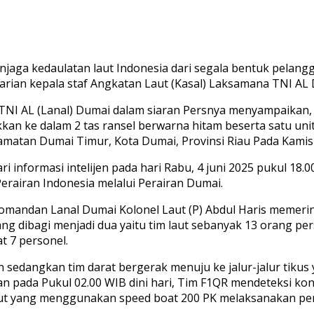
njaga kedaulatan laut Indonesia dari segala bentuk pelan
arian kepala staf Angkatan Laut (Kasal) Laksamana TNI AL
n TNI AL (Lanal) Dumai dalam siaran Persnya menyampaikan
n ke dalam 2 tas ransel berwarna hitam beserta satu unit 
matan Dumai Timur, Kota Dumai, Provinsi Riau Pada Kamis (
 informasi intelijen pada hari Rabu, 4 juni 2025 pukul 18.
Perairan Indonesia melalui Perairan Dumai.
Komandan Lanal Dumai Kolonel Laut (P) Abdul Haris memer
ng dibagi menjadi dua yaitu tim laut sebanyak 13 orang p
t 7 personel.
 sedangkan tim darat bergerak menuju ke jalur-jalur tikus y
da Pukul 02.00 WIB dini hari, Tim F1QR mendeteksi konta
 laut yang menggunakan speed boat 200 PK melaksanakan pe