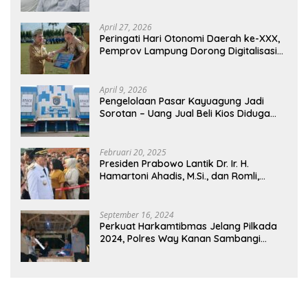
LAMPUNG: PANITIA CURANG AKAN
DITINDAK TEGAS
April 27, 2026
Peringati Hari Otonomi Daerah ke-XXX,
Pemprov Lampung Dorong Digitalisasi
dan Kemandirian Fiskal
April 9, 2026
Pengelolaan Pasar Kayuagung Jadi
Sorotan – Uang Jual Beli Kios Diduga
Masuk Kantong Pribadi Oknum Dishub
dan Perdagangan
Februari 20, 2025
Presiden Prabowo Lantik Dr. Ir. H.
Hamartoni Ahadis, M.Si., dan Romli,
S.Kom., M.M. Sebagai Bupati Dan Wakil
Bupati Lampung Utara Terpilih Periode
2025-2030 Di Istana Negara
September 16, 2024
Perkuat Harkamtibmas Jelang Pilkada
2024, Polres Way Kanan Sambangi
Warga di Pos Kamling Tanjung Mas