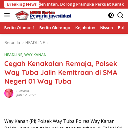
Langsung
 UIN Raden Intan, Dorong Pramuka Perkuat Karakter Generasi
Breaking News
ke
konten
Berita Otomotif
Berita Olahraga
Kejahatan
Nissan
Bulut
Beranda
HEADLINE
HEADLINE
,
WAY KANAN
Cegah Kenakalan Remaja, Polsek
Way Tuba Jalin Kemitraan di SMA
Negeri 01 Way Tuba
P3w4rt4
Juni 12, 2025
Way Kanan (Pl) Polsek Way Tuba Polres Way Kanan