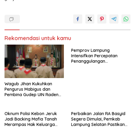
Rekomendasi untuk kamu
Pemprov Lampung
Intensifkan Percepatan
Penanggulangan
Tuberkulosis di Tanggamus
Wagub Jihan Kukuhkan
Pengurus Mabigus dan
Pembina Gudep UIN Raden
Intan, Dorong Pramuka
Perkuat Karakter Generasi
Muda
Oknum Polisi Kebon Jeruk
Perbaikan Jalan RA Basyid
Jadi Backing Mafia Tanah
Segera Dimulai, Pemkab
Merampas Hak Keluarga
Lampung Selatan Pastikan
Ambar Witjaksono Sutarman
Mobilitas Warga Lebih Aman