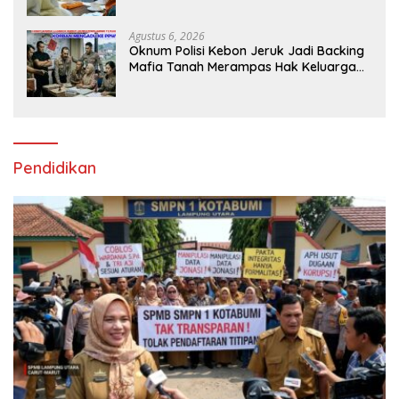
Tuberkulosis di Tanggamus
Agustus 6, 2026
Oknum Polisi Kebon Jeruk Jadi Backing
Mafia Tanah Merampas Hak Keluarga
Ambar Witjaksono Sutarman
Pendidikan