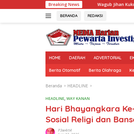
Langsung
Wagub Jihan Kukuhkan Pengurus Mabigus d
Breaking News
ke
konten
BERANDA
REDAKSI
HOME
DAERAH
ADVERTORIAL
E
Berita Otomotif
Berita Olahraga
K
Beranda
HEADLINE
HEADLINE
,
WAY KANAN
Hari Bhayangkara Ke-
Sosial Religi dan Ban
P3w4rt4