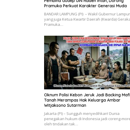
Pembina Gudep UIN Raden Intan, Dorong
Pramuka Perkuat Karakter Generasi Muda
BANDAR LAMPUNG (PI) – Wakil Gubernur Lampu
yang juga Ketua Kwartir Daerah (Kwarda) Gerak
Pramuka…
Oknum Polisi Kebon Jeruk Jadi Backing Maf
Tanah Merampas Hak Keluarga Ambar
Witjaksono Sutarman
Jakarta (PI) – Sungguh menyedihkan! Dunia
penegakan hukum di Indonesia jadi coreng-mor
oleh tindakan tak…