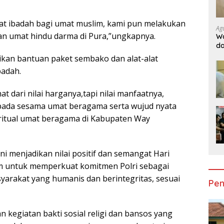
mpat ibadah bagi umat muslim, kami pun melakukan
Ag
dan umat hindu darma di Pura,”ungkapnya.
Wa
da
Do
ikan bantuan paket sembako dan alat-alat
Ge
badah.
at dari nilai harganya,tapi nilai manfaatnya,
pada sesama umat beragama serta wujud nyata
iritual umat beragama di Kabupaten Way
i menjadikan nilai positif dan semangat Hari
 untuk memperkuat komitmen Polri sebagai
arakat yang humanis dan berintegritas, sesuai
Pen
 kegiatan bakti sosial religi dan bansos yang