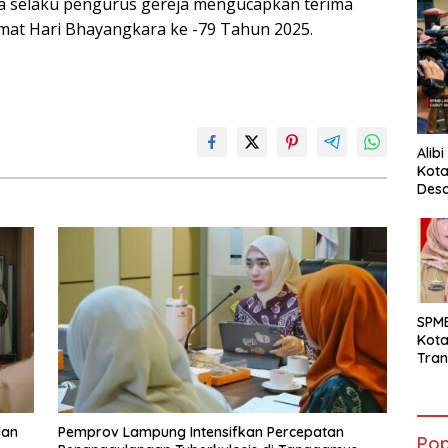
aya selaku pengurus gereja mengucapkan terima
mat Hari Bhayangkara ke -79 Tahun 2025.
Alib
Kota
Desa
Pani
SPM
Kot
Tran
Sara
Ward
Susa
Ber
dan
Pemprov Lampung Intensifkan Percepatan
Pop