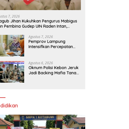
ustus 7, 2026
gub Jihan Kukuhkan Pengurus Mabigus
n Pembina Gudep UIN Raden Intan,
rong Pramuka Perkuat Karakter
nerasi Muda
Agustus 7, 2026
Pemprov Lampung
Intensifkan Percepatan
Penanggulangan
Tuberkulosis di
Tanggamus
Agustus 6, 2026
Oknum Polisi Kebon Jeruk
Jadi Backing Mafia Tanah
Merampas Hak Keluarga
Ambar Witjaksono
Sutarman
didikan