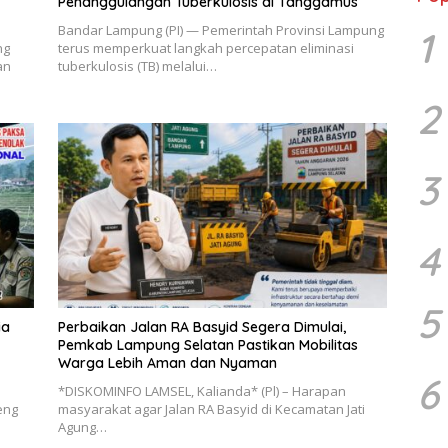
Penanggulangan Tuberkulosis di Tanggamus
Bandar Lampung (PI) — Pemerintah Provinsi Lampung
1
ng
terus memperkuat langkah percepatan eliminasi
an
tuberkulosis (TB) melalui…
2
3
4
5
ia
Perbaikan Jalan RA Basyid Segera Dimulai,
Pemkab Lampung Selatan Pastikan Mobilitas
Warga Lebih Aman dan Nyaman
6
*DISKOMINFO LAMSEL, Kalianda* (Pl) – Harapan
eng
masyarakat agar Jalan RA Basyid di Kecamatan Jati
Agung…