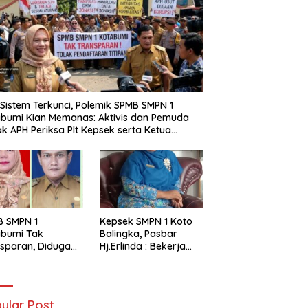
i Sistem Terkunci, Polemik SPMB SMPN 1
bumi Kian Memanas: Aktivis dan Pemuda
k APH Periksa Plt Kepsek serta Ketua
tia
B SMPN 1
Kepsek SMPN 1 Koto
abumi Tak
Balingka, Pasbar
sparan, Diduga
Hj.Erlinda : Bekerja
t Titipan?
Dengan Niat Ikhlas
ania dan Tri Aji
nto Harus
tanggung Jawab
ular Post