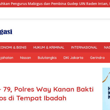
an Pembina Gudep UIN Raden Intan, Dorong Pramuka Perkuat K
KONOMI & BISNIS
HUKUM & KRIMINAL
INTERNASIONAL
NA
ejahatan
Nissan
Bulutangkis
DKI Jakarta
Gerindra
 79, Polres Way Kanan Bakti
sos di Tempat Ibadah