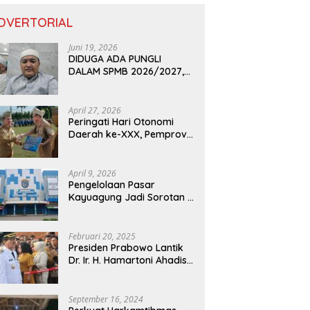
DVERTORIAL
Juni 19, 2026
DIDUGA ADA PUNGLI
DALAM SPMB 2026/2027,
KEPALA DISDIK PROVINSI
LAMPUNG: PANITIA CURANG
AKAN DITINDAK TEGAS
April 27, 2026
Peringati Hari Otonomi
Daerah ke-XXX, Pemprov
Lampung Dorong
Digitalisasi dan
Kemandirian Fiskal
April 9, 2026
Pengelolaan Pasar
Kayuagung Jadi Sorotan –
Uang Jual Beli Kios Diduga
Masuk Kantong Pribadi
Oknum Dishub dan
Februari 20, 2025
Perdagangan
Presiden Prabowo Lantik
Dr. Ir. H. Hamartoni Ahadis,
M.Si., dan Romli, S.Kom.,
M.M. Sebagai Bupati Dan
Wakil Bupati Lampung
September 16, 2024
Utara Terpilih Periode