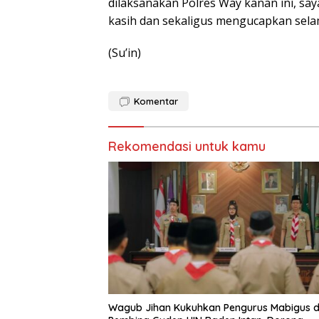
dilaksanakan Polres Way kanan ini, s
kasih dan sekaligus mengucapkan sela
(Su’in)
Komentar
Rekomendasi untuk kamu
Wagub Jihan Kukuhkan Pengurus Mabigus 