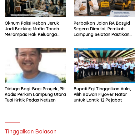
Oknum Polisi Kebon Jeruk
Perbaikan Jalan RA Basyid
Jadi Backing Mafia Tanah
Segera Dimulai, Pemkab
Merampas Hak Keluarga
Lampung Selatan Pastikan
Ambar Witjaksono Sutarman
Mobilitas Warga Lebih Aman
dan Nyaman
Diduga Bagi-Bagi Proyek, Plt.
Bupati Egi Tinggalkan Aula,
Kadis Perkim Lampung Utara
Pilih Bawah Flyover Natar
Tuai Kritik Pedas Netizen
untuk Lantik 12 Pejabat
Tinggalkan Balasan