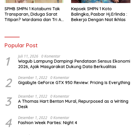
SPMB SMPN 1 Kotabumi Tak
Kepsek SMPN 1 Koto
Transparan, Diduga Sarat
Balingka, Pasbar Hj.Erlinda :
Titipan? Wardania dan Tri Aji
Bekerja Dengan Niat Ikhlas
Susanto Harus Bertanggung
Jawab
Popular Post
1
Juli 11, 2026
0 Komentar
Wagub Lampung Dampingi Pendataan Sensus Ekonomi
2026, Ajak Masyarakat Dukung Data Berkualitas
2
Desember 1, 2022
0 Komentar
Gigabyte GeForce GTX 950 Review: Pricing Is Everything
3
Desember 1, 2022
0 Komentar
A Thomas Hart Benton Mural, Repurposed as a Writing
Desk
4
Desember 1, 2022
0 Komentar
Fashion Week Parties: Night 4