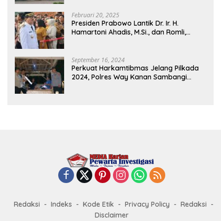
dan Perdagangan
Februari 20, 2025
Presiden Prabowo Lantik Dr. Ir. H.
Hamartoni Ahadis, M.Si., dan Romli,
S.Kom., M.M. Sebagai Bupati Dan Wakil
Bupati Lampung Utara Terpilih Periode
2025-2030 Di Istana Negara
September 16, 2024
Perkuat Harkamtibmas Jelang Pilkada
2024, Polres Way Kanan Sambangi
Warga di Pos Kamling Tanjung Mas
Redaksi
Indeks
Kode Etik
Privacy Policy
Redaksi
Disclaimer