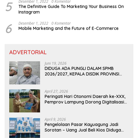
5
Desember 1, 2022
0 Komentar
The Definitive Guide To Marketing Your Business On
Instagram
6
Desember 1, 2022
0 Komentar
Mobile Marketing and the Future of E-Commerce
ADVERTORIAL
Juni 19, 2026
DIDUGA ADA PUNGLI DALAM SPMB
2026/2027, KEPALA DISDIK PROVINSI
LAMPUNG: PANITIA CURANG AKAN
DITINDAK TEGAS
April 27, 2026
Peringati Hari Otonomi Daerah ke-XXX,
Pemprov Lampung Dorong Digitalisasi
dan Kemandirian Fiskal
April 9, 2026
Pengelolaan Pasar Kayuagung Jadi
Sorotan – Uang Jual Beli Kios Diduga
Masuk Kantong Pribadi Oknum Dishub