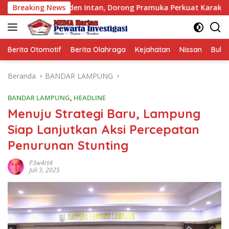
Langsung
en Intan, Dorong Pramuka Perkuat Karakter Generasi Muda
Breaking News
ke
konten
Berita Otomotif
Berita Olahraga
Kejahatan
Nissan
Bulut
Beranda
BANDAR LAMPUNG
BANDAR LAMPUNG
,
HEADLINE
Menuju Strategi Baru, Lampung
Siap Lanjutkan Aksi Percepatan
Penurunan Stunting
P3w4rt4
Juli 3, 2025