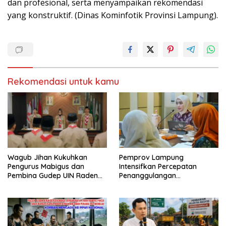
dan profesional, serta menyampaikan rekomendasi
yang konstruktif. (Dinas Kominfotik Provinsi Lampung).
Rekomendasi untuk kamu
Wagub Jihan Kukuhkan
Pemprov Lampung
Pengurus Mabigus dan
Intensifkan Percepatan
Pembina Gudep UIN Raden
Penanggulangan
Intan, Dorong Pramuka
Tuberkulosis di Tanggamus
Perkuat Karakter Generasi
Muda