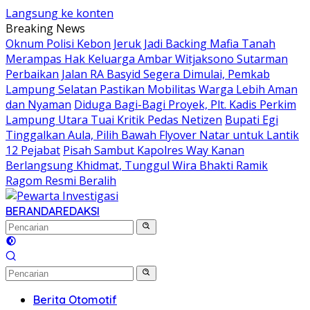
Langsung ke konten
Breaking News
Oknum Polisi Kebon Jeruk Jadi Backing Mafia Tanah
Merampas Hak Keluarga Ambar Witjaksono Sutarman
Perbaikan Jalan RA Basyid Segera Dimulai, Pemkab
Lampung Selatan Pastikan Mobilitas Warga Lebih Aman
dan Nyaman
Diduga Bagi-Bagi Proyek, Plt. Kadis Perkim
Lampung Utara Tuai Kritik Pedas Netizen
Bupati Egi
Tinggalkan Aula, Pilih Bawah Flyover Natar untuk Lantik
12 Pejabat
Pisah Sambut Kapolres Way Kanan
Berlangsung Khidmat, Tunggul Wira Bhakti Ramik
Ragom Resmi Beralih
BERANDA
REDAKSI
Berita Otomotif