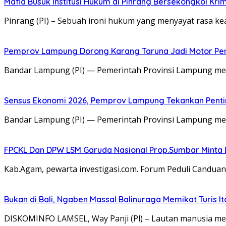
Mafia Busuk Institusi Hukum di Pinrang Bersekongkol Krim
Pinrang (PI) – Sebuah ironi hukum yang menyayat rasa
Pemprov Lampung Dorong Karang Taruna Jadi Motor P
Bandar Lampung (PI) — Pemerintah Provinsi Lampung me
Sensus Ekonomi 2026, Pemprov Lampung Tekankan Pentin
Bandar Lampung (PI) — Pemerintah Provinsi Lampung me
FPCKL Dan DPW LSM Garuda Nasional Prop.Sumbar Minta 
Kab.Agam, pewarta investigasi.com. Forum Peduli Candua
Bukan di Bali, Ngaben Massal Balinuraga Memikat Turis I
DISKOMINFO LAMSEL, Way Panji (Pl) – Lautan manusia me