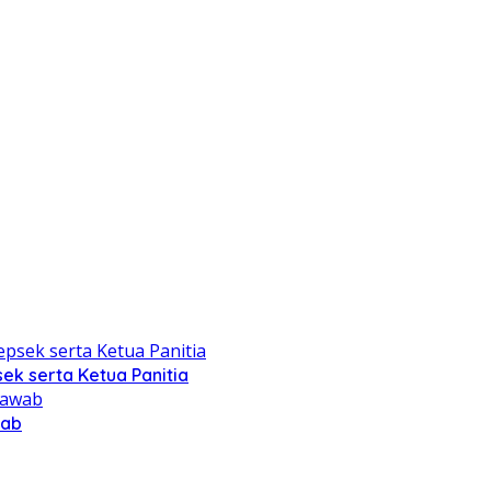
ek serta Ketua Panitia
wab