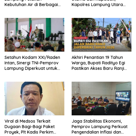
Kebutuhan Air di Berbagai
Kapolres Lampung Utara
Sektor
Tekankan Peningkatan
Pelayanan dan
Profesionalisme
Setahun Kodam XXI/Raden
Akhiri Penantian 19 Tahun
Intan, Sinergi TNI-Pemprov
Warga, Bupati Radityo Egi
Lampung Diperkuat untuk
Pastikan Akses Baru Ranji
Stabilitas dan Ketahanan
Diperbaiki Tahun Ini
Pangan
Viral di Medsos Terkait
Jaga Stabilitas Ekonomi,
Dugaan Bagi-Bagi Paket
Pemprov Lampung Perkuat
Proyek, Plt Kadis Perkim
Pengendalian Inflasi dan