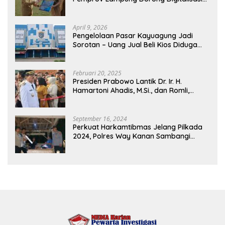
dan Kemandirian Fiskal
April 9, 2026
Pengelolaan Pasar Kayuagung Jadi
Sorotan – Uang Jual Beli Kios Diduga
Masuk Kantong Pribadi Oknum Dishub
dan Perdagangan
Februari 20, 2025
Presiden Prabowo Lantik Dr. Ir. H.
Hamartoni Ahadis, M.Si., dan Romli,
S.Kom., M.M. Sebagai Bupati Dan Wakil
Bupati Lampung Utara Terpilih Periode
2025-2030 Di Istana Negara
September 16, 2024
Perkuat Harkamtibmas Jelang Pilkada
2024, Polres Way Kanan Sambangi
Warga di Pos Kamling Tanjung Mas