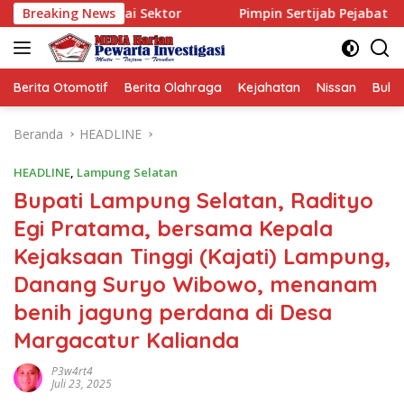
Langsung
agai Sektor
Breaking News
Pimpin Sertijab Pejabat Utama dan Kapol
ke
konten
Berita Otomotif
Berita Olahraga
Kejahatan
Nissan
Bulut
Beranda
HEADLINE
HEADLINE
,
Lampung Selatan
Bupati Lampung Selatan, Radityo
Egi Pratama, bersama Kepala
Kejaksaan Tinggi (Kajati) Lampung,
Danang Suryo Wibowo, menanam
benih jagung perdana di Desa
Margacatur Kalianda
P3w4rt4
Juli 23, 2025