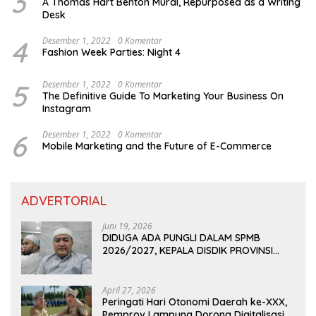
3
A Thomas Hart Benton Mural, Repurposed as a Writing
Desk
4
Desember 1, 2022
0 Komentar
Fashion Week Parties: Night 4
5
Desember 1, 2022
0 Komentar
The Definitive Guide To Marketing Your Business On
Instagram
6
Desember 1, 2022
0 Komentar
Mobile Marketing and the Future of E-Commerce
ADVERTORIAL
Juni 19, 2026
DIDUGA ADA PUNGLI DALAM SPMB
2026/2027, KEPALA DISDIK PROVINSI
LAMPUNG: PANITIA CURANG AKAN
DITINDAK TEGAS
April 27, 2026
Peringati Hari Otonomi Daerah ke-XXX,
Pemprov Lampung Dorong Digitalisasi