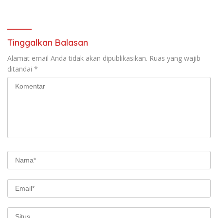
Lampung Utara Enggan
Layanan Pertanahan
Berkomentar Banyak
Tinggalkan Balasan
Alamat email Anda tidak akan dipublikasikan.
Ruas yang wajib
ditandai
*