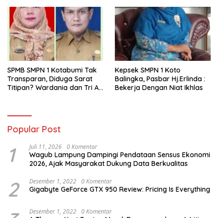
SPMB SMPN 1 Kotabumi Tak
Kepsek SMPN 1 Koto
Transparan, Diduga Sarat
Balingka, Pasbar Hj.Erlinda :
Titipan? Wardania dan Tri Aji
Bekerja Dengan Niat Ikhlas
Susanto Harus Bertanggung
Jawab
Popular Post
1
Juli 11, 2026
0 Komentar
Wagub Lampung Dampingi Pendataan Sensus Ekonomi
2026, Ajak Masyarakat Dukung Data Berkualitas
2
Desember 1, 2022
0 Komentar
Gigabyte GeForce GTX 950 Review: Pricing Is Everything
Desember 1, 2022
0 Komentar