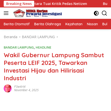
Langsung
ng Utara Tuai Kritik Pedas Netizen
Breaking News
Bupati Egi Tinggalka
ke
konten
Berita Otomotif
Berita Olahraga
Kejahatan
Nissan
Bulut
Beranda
BANDAR LAMPUNG
BANDAR LAMPUNG
,
HEADLINE
Wakil Gubernur Lampung Sambut
Peserta LEIF 2025, Tawarkan
Investasi Hijau dan Hilirisasi
Industri
P3w4rt4
November 4, 2025