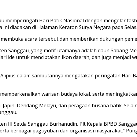
au memperingati Hari Batik Nasional dengan mengelar fash
 ini diadakan di Halaman Keraton Surya Negara pada Selasa
din, membuka acara tersebut dan memberikan dukungan peme
ten Sanggau, yang motif utamanya adalah daun Sabang Mer
ir dari ide untuk menciptakan ikon daerah, dan juga menja
Alipius dalam sambutannya mengatakan peringatan Hari Bat
 memperkenalkan warisan budaya lokal, serta meningkatkan 
ri Japin, Dendang Melayu, dan peragaan busana batik. Selai
anggau.
Asisten III Setda Sanggau Burhanudin, Plt Kepala BPBD Sang
erta berbagai paguyuban dan organisasi masyarakat.” Pung