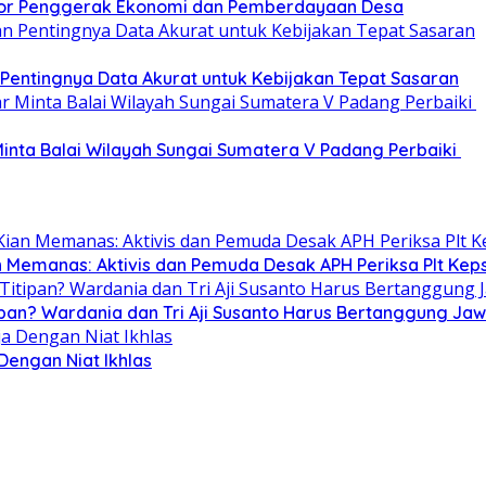
or Penggerak Ekonomi dan Pemberdayaan Desa
entingnya Data Akurat untuk Kebijakan Tepat Sasaran
nta Balai Wilayah Sungai Sumatera V Padang Perbaiki
n Memanas: Aktivis dan Pemuda Desak APH Periksa Plt Keps
ipan? Wardania dan Tri Aji Susanto Harus Bertanggung Ja
 Dengan Niat Ikhlas