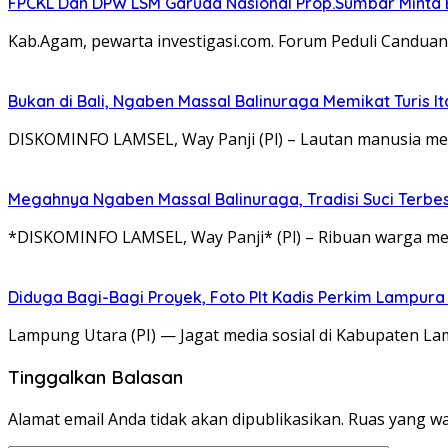
FPCKL Dan DPW LSM Garuda Nasional Prop.Sumbar Minta 
Kab.Agam, pewarta investigasi.com. Forum Peduli Candua
Bukan di Bali, Ngaben Massal Balinuraga Memikat Turis I
DISKOMINFO LAMSEL, Way Panji (Pl) – Lautan manusia me
Megahnya Ngaben Massal Balinuraga, Tradisi Suci Terbe
*DISKOMINFO LAMSEL, Way Panji* (Pl) – Ribuan warga me
Diduga Bagi-Bagi Proyek, Foto Plt Kadis Perkim Lampura
Lampung Utara (PI) — Jagat media sosial di Kabupaten 
Tinggalkan Balasan
Alamat email Anda tidak akan dipublikasikan.
Ruas yang wa