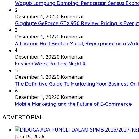
Wagub Lampung Dampingi Pendataan Sensus Ekonom
2
Desember 1, 2022
0 Komentar
Gigabyte GeForce GTX 950 Review: Pricing Is Every
3
Desember 1, 2022
0 Komentar
A Thomas Hart Benton Mural, Repurposed as a Writ
4
Desember 1, 2022
0 Komentar
Fashion Week Parties: Night 4
5
Desember 1, 2022
0 Komentar
The Definitive Guide To Marketing Your Business On
6
Desember 1, 2022
0 Komentar
Mobile Marketing and the Future of E-Commerce
ADVERTORIAL
Juni 19, 2026