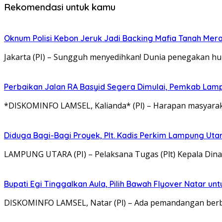
Rekomendasi untuk kamu
Oknum Polisi Kebon Jeruk Jadi Backing Mafia Tanah Me
Jakarta (PI) – Sungguh menyedihkan! Dunia penegakan hu
Perbaikan Jalan RA Basyid Segera Dimulai, Pemkab Lam
*DISKOMINFO LAMSEL, Kalianda* (Pl) – Harapan masyaraka
Diduga Bagi-Bagi Proyek, Plt. Kadis Perkim Lampung Utara
LAMPUNG UTARA (PI) – Pelaksana Tugas (Plt) Kepala Di
Bupati Egi Tinggalkan Aula, Pilih Bawah Flyover Natar unt
DISKOMINFO LAMSEL, Natar (Pl) – Ada pemandangan berbe