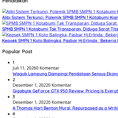
Pendidikan
Alibi Sistem Terkunci, Polemik SPMB SMPN 1 Kotabumi Kia
SPMB SMPN 1 Kotabumi Tak Transparan, Diduga Sarat Tit
Kepsek SMPN 1 Koto Balingka, Pasbar Hj.Erlinda : Bekerja
Popular Post
1
Juli 11, 2026
0 Komentar
Wagub Lampung Dampingi Pendataan Sensus Ekonom
2
Desember 1, 2022
0 Komentar
Gigabyte GeForce GTX 950 Review: Pricing Is Every
3
Desember 1, 2022
0 Komentar
A Thomas Hart Benton Mural, Repurposed as a Writ
4