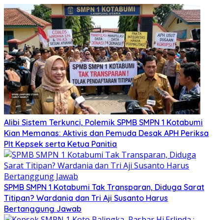
Alibi Sistem Terkunci, Polemik SPMB SMPN 1 Kotabumi
Kian Memanas: Aktivis dan Pemuda Desak APH Periksa
Plt Kepsek serta Ketua Panitia
SPMB SMPN 1 Kotabumi Tak Transparan, Diduga Sarat
Titipan? Wardania dan Tri Aji Susanto Harus
Bertanggung Jawab