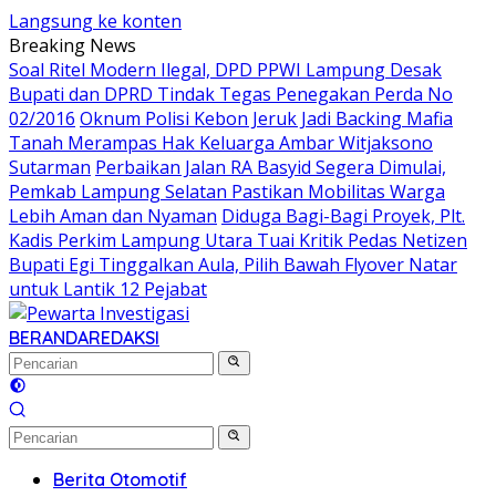
Langsung ke konten
Breaking News
Soal Ritel Modern Ilegal, DPD PPWI Lampung Desak
Bupati dan DPRD Tindak Tegas Penegakan Perda No
02/2016
Oknum Polisi Kebon Jeruk Jadi Backing Mafia
Tanah Merampas Hak Keluarga Ambar Witjaksono
Sutarman
Perbaikan Jalan RA Basyid Segera Dimulai,
Pemkab Lampung Selatan Pastikan Mobilitas Warga
Lebih Aman dan Nyaman
Diduga Bagi-Bagi Proyek, Plt.
Kadis Perkim Lampung Utara Tuai Kritik Pedas Netizen
Bupati Egi Tinggalkan Aula, Pilih Bawah Flyover Natar
untuk Lantik 12 Pejabat
BERANDA
REDAKSI
Berita Otomotif