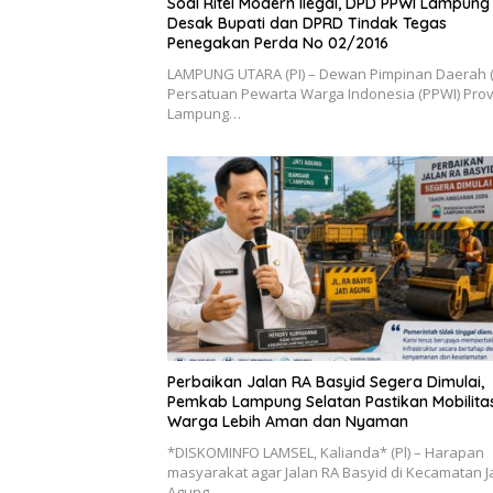
Soal Ritel Modern Ilegal, DPD PPWI Lampung
Desak Bupati dan DPRD Tindak Tegas
Penegakan Perda No 02/2016
​LAMPUNG UTARA (PI) – Dewan Pimpinan Daerah 
Persatuan Pewarta Warga Indonesia (PPWI) Prov
Lampung…
Perbaikan Jalan RA Basyid Segera Dimulai,
Pemkab Lampung Selatan Pastikan Mobilita
Warga Lebih Aman dan Nyaman
*DISKOMINFO LAMSEL, Kalianda* (Pl) – Harapan
masyarakat agar Jalan RA Basyid di Kecamatan Ja
Agung…