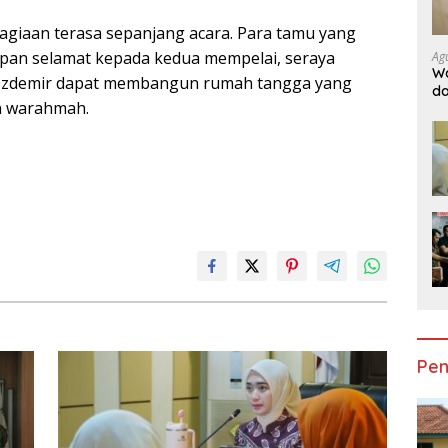
giaan terasa sepanjang acara. Para tamu yang
pan selamat kepada kedua mempelai, seraya
Ag
Wa
 Ozdemir dapat membangun rumah tangga yang
da
n warahmah.
Do
Ge
Pen