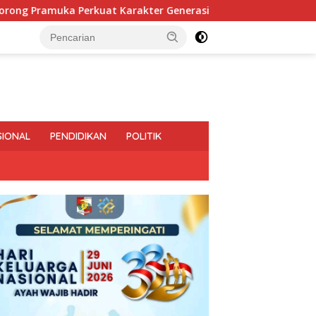
arakter Generasi Muda
Pemprov Lampung Intensifkan 
SIONAL
PENDIDIKAN
POLITIK