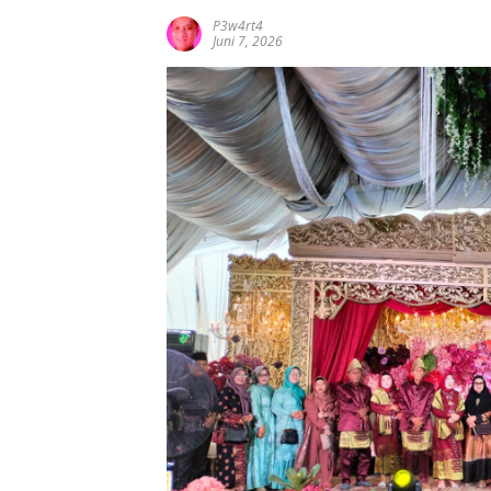
P3w4rt4
Juni 7, 2026