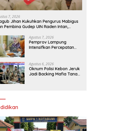
ustus 7, 2026
gub Jihan Kukuhkan Pengurus Mabigus
n Pembina Gudep UIN Raden Intan,
rong Pramuka Perkuat Karakter
nerasi Muda
Agustus 7, 2026
Pemprov Lampung
Intensifkan Percepatan
Penanggulangan
Tuberkulosis di
Tanggamus
Agustus 6, 2026
Oknum Polisi Kebon Jeruk
Jadi Backing Mafia Tanah
Merampas Hak Keluarga
Ambar Witjaksono
Sutarman
didikan