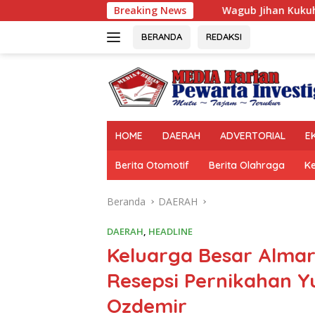
Langsung
Wagub Jihan Kukuhkan Pengurus Mabigus da
Breaking News
ke
konten
BERANDA
REDAKSI
HOME
DAERAH
ADVERTORIAL
E
Berita Otomotif
Berita Olahraga
K
Beranda
DAERAH
DAERAH
,
HEADLINE
Keluarga Besar Alma
Resepsi Pernikahan Y
Ozdemir