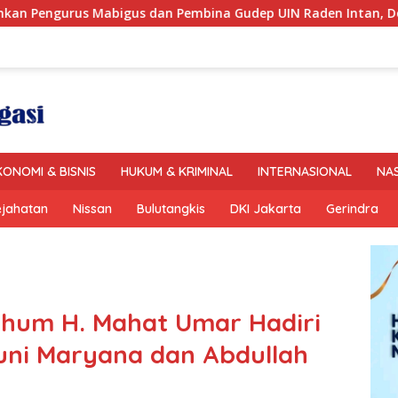
n Pembina Gudep UIN Raden Intan, Dorong Pramuka Perkuat K
KONOMI & BISNIS
HUKUM & KRIMINAL
INTERNASIONAL
NA
ejahatan
Nissan
Bulutangkis
DKI Jakarta
Gerindra
rhum H. Mahat Umar Hadiri
uni Maryana dan Abdullah