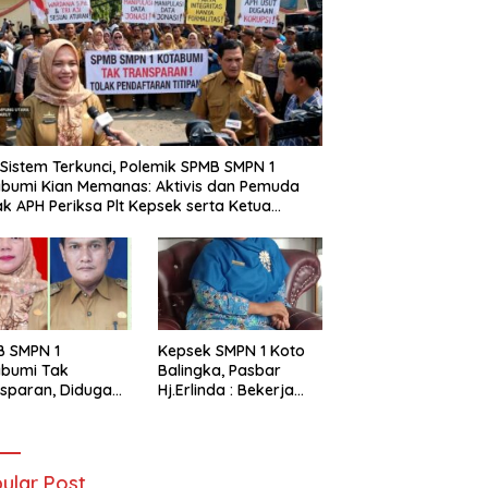
i Sistem Terkunci, Polemik SPMB SMPN 1
bumi Kian Memanas: Aktivis dan Pemuda
k APH Periksa Plt Kepsek serta Ketua
tia
B SMPN 1
Kepsek SMPN 1 Koto
abumi Tak
Balingka, Pasbar
sparan, Diduga
Hj.Erlinda : Bekerja
t Titipan?
Dengan Niat Ikhlas
ania dan Tri Aji
nto Harus
tanggung Jawab
ular Post