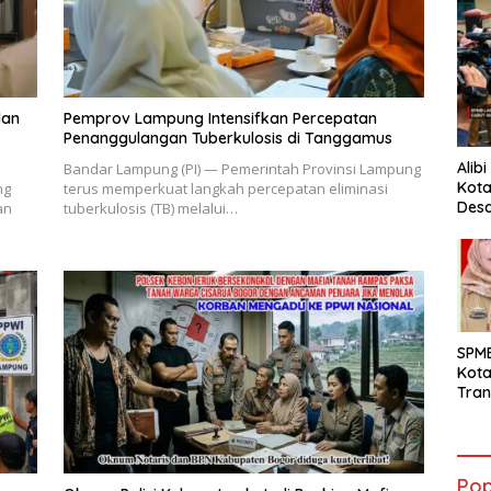
dan
Pemprov Lampung Intensifkan Percepatan
Penanggulangan Tuberkulosis di Tanggamus
Alib
Bandar Lampung (PI) — Pemerintah Provinsi Lampung
Kota
ng
terus memperkuat langkah percepatan eliminasi
Desa
an
tuberkulosis (TB) melalui…
Pani
SPM
Kot
Tran
Sara
Ward
Susa
Ber
Pop