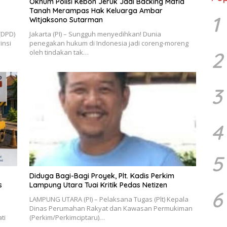
Oknum Polisi Kebon Jeruk Jadi Backing Mafia
Tanah Merampas Hak Keluarga Ambar
1
Witjaksono Sutarman
(DPD)
Jakarta (PI) – Sungguh menyedihkan! Dunia
insi
penegakan hukum di Indonesia jadi coreng-moreng
2
oleh tindakan tak…
3
4
5
Diduga Bagi-Bagi Proyek, Plt. Kadis Perkim
s
Lampung Utara Tuai Kritik Pedas Netizen
6
LAMPUNG UTARA (PI) – Pelaksana Tugas (Plt) Kepala
Dinas Perumahan Rakyat dan Kawasan Permukiman
ti
(Perkim/Perkimciptaru)…