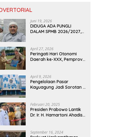
DVERTORIAL
Juni 19, 2026
DIDUGA ADA PUNGLI
DALAM SPMB 2026/2027,
KEPALA DISDIK PROVINSI
LAMPUNG: PANITIA CURANG
AKAN DITINDAK TEGAS
April 27, 2026
Peringati Hari Otonomi
Daerah ke-XXX, Pemprov
Lampung Dorong
Digitalisasi dan
Kemandirian Fiskal
April 9, 2026
Pengelolaan Pasar
Kayuagung Jadi Sorotan –
Uang Jual Beli Kios Diduga
Masuk Kantong Pribadi
Oknum Dishub dan
Februari 20, 2025
Perdagangan
Presiden Prabowo Lantik
Dr. Ir. H. Hamartoni Ahadis,
M.Si., dan Romli, S.Kom.,
M.M. Sebagai Bupati Dan
Wakil Bupati Lampung
September 16, 2024
Utara Terpilih Periode