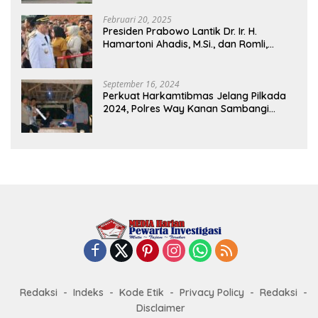
dan Perdagangan
Februari 20, 2025
Presiden Prabowo Lantik Dr. Ir. H.
Hamartoni Ahadis, M.Si., dan Romli,
S.Kom., M.M. Sebagai Bupati Dan Wakil
Bupati Lampung Utara Terpilih Periode
2025-2030 Di Istana Negara
September 16, 2024
Perkuat Harkamtibmas Jelang Pilkada
2024, Polres Way Kanan Sambangi
Warga di Pos Kamling Tanjung Mas
Redaksi
Indeks
Kode Etik
Privacy Policy
Redaksi
Disclaimer