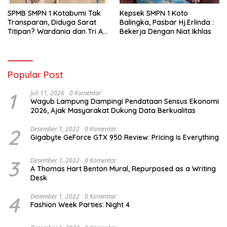
SPMB SMPN 1 Kotabumi Tak
Kepsek SMPN 1 Koto
Transparan, Diduga Sarat
Balingka, Pasbar Hj.Erlinda :
Titipan? Wardania dan Tri Aji
Bekerja Dengan Niat Ikhlas
Susanto Harus Bertanggung
Jawab
Popular Post
1
Juli 11, 2026
0 Komentar
Wagub Lampung Dampingi Pendataan Sensus Ekonomi
2026, Ajak Masyarakat Dukung Data Berkualitas
2
Desember 1, 2022
0 Komentar
Gigabyte GeForce GTX 950 Review: Pricing Is Everything
3
Desember 1, 2022
0 Komentar
A Thomas Hart Benton Mural, Repurposed as a Writing
Desk
4
Desember 1, 2022
0 Komentar
Fashion Week Parties: Night 4