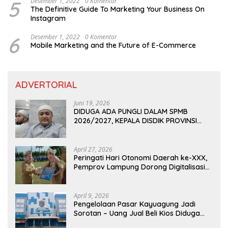
5
Desember 1, 2022
0 Komentar
The Definitive Guide To Marketing Your Business On
Instagram
6
Desember 1, 2022
0 Komentar
Mobile Marketing and the Future of E-Commerce
ADVERTORIAL
Juni 19, 2026
DIDUGA ADA PUNGLI DALAM SPMB
2026/2027, KEPALA DISDIK PROVINSI
LAMPUNG: PANITIA CURANG AKAN
DITINDAK TEGAS
April 27, 2026
Peringati Hari Otonomi Daerah ke-XXX,
Pemprov Lampung Dorong Digitalisasi
dan Kemandirian Fiskal
April 9, 2026
Pengelolaan Pasar Kayuagung Jadi
Sorotan – Uang Jual Beli Kios Diduga
Masuk Kantong Pribadi Oknum Dishub