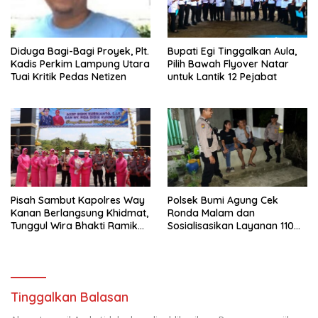
Diduga Bagi-Bagi Proyek, Plt.
Bupati Egi Tinggalkan Aula,
Kadis Perkim Lampung Utara
Pilih Bawah Flyover Natar
Tuai Kritik Pedas Netizen
untuk Lantik 12 Pejabat
Pisah Sambut Kapolres Way
Polsek Bumi Agung Cek
Kanan Berlangsung Khidmat,
Ronda Malam dan
Tunggul Wira Bhakti Ramik
Sosialisasikan Layanan 110
Ragom Resmi Beralih
melalui Sabuk Kamtibmas
Tinggalkan Balasan