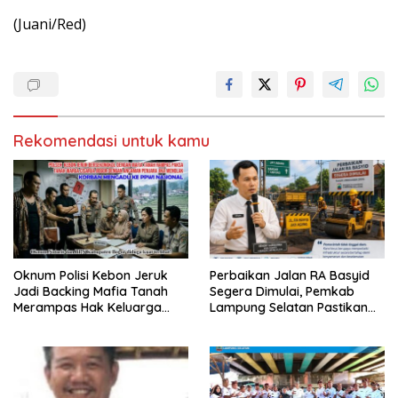
(Juani/Red)
Rekomendasi untuk kamu
Oknum Polisi Kebon Jeruk
Perbaikan Jalan RA Basyid
Jadi Backing Mafia Tanah
Segera Dimulai, Pemkab
Merampas Hak Keluarga
Lampung Selatan Pastikan
Ambar Witjaksono Sutarman
Mobilitas Warga Lebih Aman
dan Nyaman