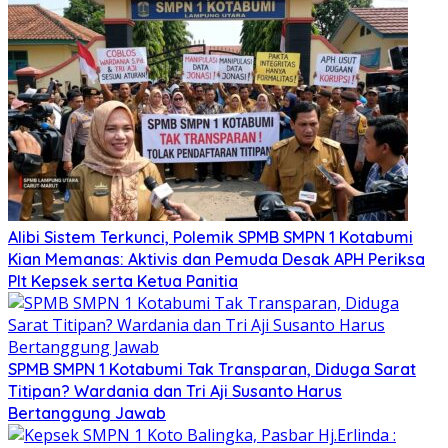
Alibi Sistem Terkunci, Polemik SPMB SMPN 1 Kotabumi
Kian Memanas: Aktivis dan Pemuda Desak APH Periksa
Plt Kepsek serta Ketua Panitia
SPMB SMPN 1 Kotabumi Tak Transparan, Diduga Sarat
Titipan? Wardania dan Tri Aji Susanto Harus
Bertanggung Jawab