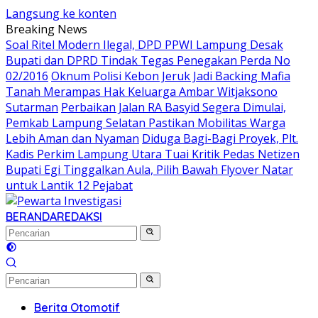
Langsung ke konten
Breaking News
Soal Ritel Modern Ilegal, DPD PPWI Lampung Desak
Bupati dan DPRD Tindak Tegas Penegakan Perda No
02/2016
Oknum Polisi Kebon Jeruk Jadi Backing Mafia
Tanah Merampas Hak Keluarga Ambar Witjaksono
Sutarman
Perbaikan Jalan RA Basyid Segera Dimulai,
Pemkab Lampung Selatan Pastikan Mobilitas Warga
Lebih Aman dan Nyaman
Diduga Bagi-Bagi Proyek, Plt.
Kadis Perkim Lampung Utara Tuai Kritik Pedas Netizen
Bupati Egi Tinggalkan Aula, Pilih Bawah Flyover Natar
untuk Lantik 12 Pejabat
BERANDA
REDAKSI
Berita Otomotif