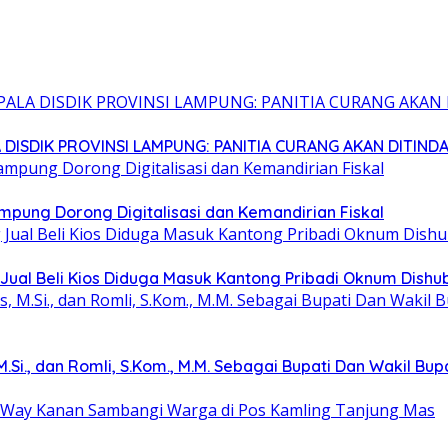
 DISDIK PROVINSI LAMPUNG: PANITIA CURANG AKAN DITIND
mpung Dorong Digitalisasi dan Kemandirian Fiskal
Jual Beli Kios Diduga Masuk Kantong Pribadi Oknum Dish
 M.Si., dan Romli, S.Kom., M.M. Sebagai Bupati Dan Wakil Bu