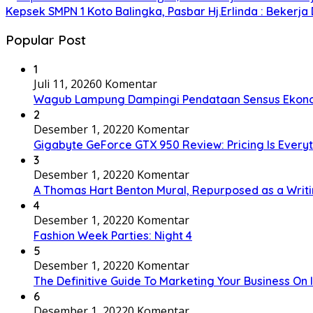
Kepsek SMPN 1 Koto Balingka, Pasbar Hj.Erlinda : Bekerja
Popular Post
1
Juli 11, 2026
0 Komentar
Wagub Lampung Dampingi Pendataan Sensus Ekonom
2
Desember 1, 2022
0 Komentar
Gigabyte GeForce GTX 950 Review: Pricing Is Every
3
Desember 1, 2022
0 Komentar
A Thomas Hart Benton Mural, Repurposed as a Writ
4
Desember 1, 2022
0 Komentar
Fashion Week Parties: Night 4
5
Desember 1, 2022
0 Komentar
The Definitive Guide To Marketing Your Business On
6
Desember 1, 2022
0 Komentar