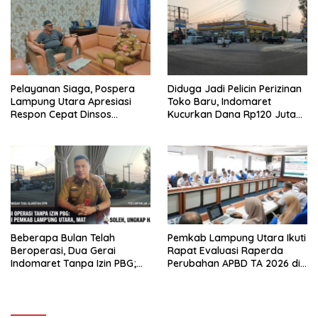
Pelayanan Siaga, Pospera
‎Diduga Jadi Pelicin Perizinan
Lampung Utara Apresiasi
Toko Baru, Indomaret
Respon Cepat Dinsos
Kucurkan Dana Rp120 Juta
Tangani Warga ODGJ
per Titik Toko
Beberapa Bulan Telah
Pemkab Lampung Utara Ikuti
Beroperasi, Dua Gerai
Rapat Evaluasi Raperda
Indomaret Tanpa Izin PBG;
Perubahan APBD TA 2026 di
Info Asisten 1, Kadis
BPKAD Provinsi Lampung
Perdagangan Hendri Ucap:
“Boleh.., Boleh…, Boleh….!!”