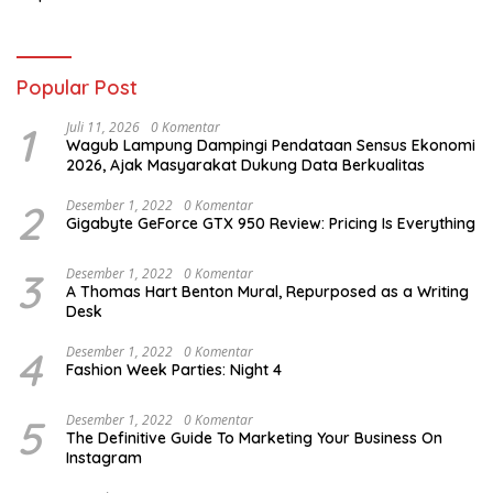
Susanto Harus Bertanggung
Jawab
Popular Post
1
Juli 11, 2026
0 Komentar
Wagub Lampung Dampingi Pendataan Sensus Ekonomi
2026, Ajak Masyarakat Dukung Data Berkualitas
2
Desember 1, 2022
0 Komentar
Gigabyte GeForce GTX 950 Review: Pricing Is Everything
3
Desember 1, 2022
0 Komentar
A Thomas Hart Benton Mural, Repurposed as a Writing
Desk
4
Desember 1, 2022
0 Komentar
Fashion Week Parties: Night 4
5
Desember 1, 2022
0 Komentar
The Definitive Guide To Marketing Your Business On
Instagram