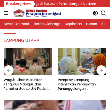
Langsung
Viral dan Jadi Sasaran Perundungan Netizen
Breaking News
Wagub Jiha
ke
konten
Berita Otomotif
Berita Olahraga
Kejahatan
Nissan
Bulut
LAMPUNG UTARA
Wagub Jihan Kukuhkan
Pemprov Lampung
Pengurus Mabigus dan
Intensifkan Percepatan
Pembina Gudep UIN Raden
Penanggulangan
Intan, Dorong Pramuka
Tuberkulosis di Tanggamus
Perkuat Karakter Generasi
Muda