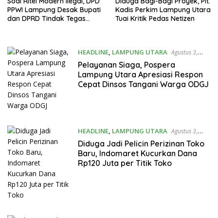
Soal Ritel Modern Ilegal, DPD
Diduga Bagi-Bagi Proyek, Plt.
PPWI Lampung Desak Bupati
Kadis Perkim Lampung Utara
dan DPRD Tindak Tegas
Tuai Kritik Pedas Netizen
Penegakan Perda No
02/2016
HEADLINE
,
LAMPUNG UTARA
Agustus 3,
2026
Pelayanan Siaga, Pospera
Lampung Utara Apresiasi Respon
Cepat Dinsos Tangani Warga ODGJ
HEADLINE
,
LAMPUNG UTARA
Agustus 3,
2026
‎Diduga Jadi Pelicin Perizinan Toko
Baru, Indomaret Kucurkan Dana
Rp120 Juta per Titik Toko