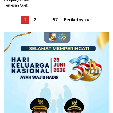
Paginasi
1
2
…
57
Berikutnya »
pos