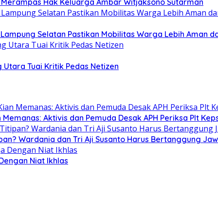
ah Merampas Hak Keluarga Ambar Witjaksono Sutarman
b Lampung Selatan Pastikan Mobilitas Warga Lebih Aman 
 Utara Tuai Kritik Pedas Netizen
n Memanas: Aktivis dan Pemuda Desak APH Periksa Plt Keps
ipan? Wardania dan Tri Aji Susanto Harus Bertanggung Ja
 Dengan Niat Ikhlas