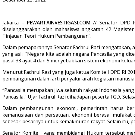
Jakarta –
PEWARTAINVESTIGASI.COM
// Senator DPD RI
diselenggarakan oleh mahasiswa angkatan 42 Magister 
Tinjauan Teori Hukum Pembangunan”.
Dalam pemaparannya Senator Fachrul Razi mengatakan, ada
yang asli. “Negara kita adalah negara Pancasila yang d
pasal 33 ayat 4 dan 5 menyebabkan sistem ekonomi keluar da
Menurut Fachrul Razi yang juga ketua Komite I DPD RI 2
pembangunan dalam arti penyalur arah kegiatan manusia
“Pancasila merupakan jiwa seluruh rakyat Indonesia yan
Pancasila,” Ujar Fachrul Razi dihadapan peserta FGD, Sel
Dalam pembangunan ekonomi, pemerintah harus berlan
kemanusiaan dan persatuan, ekonomi berasal mufakat da
sebesar-besarnya untuk kemakmuran rakyat. Selain itu,
Senator Komite I yang membidangi Hukum tersebut men