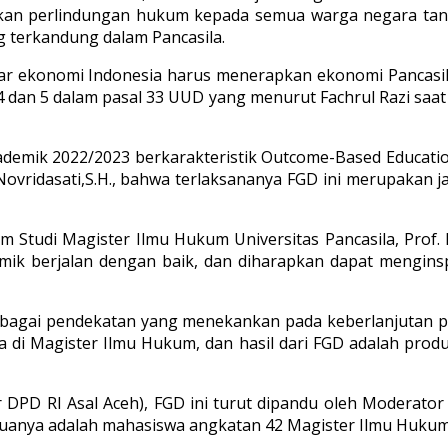
kan perlindungan hukum kepada semua warga negara tanp
 terkandung dalam Pancasila.
r ekonomi Indonesia harus menerapkan ekonomi Pancasi
n 5 dalam pasal 33 UUD yang menurut Fachrul Razi saat 
mik 2022/2023 berkarakteristik Outcome-Based Education 
Novridasati,S.H., bahwa terlaksananya FGD ini merupakan 
 Studi Magister Ilmu Hukum Universitas Pancasila, Prof. 
demik berjalan dengan baik, dan diharapkan dapat mengin
agai pendekatan yang menekankan pada keberlanjutan prose
 di Magister Ilmu Hukum, dan hasil dari FGD adalah pro
or DPD RI Asal Aceh), FGD ini turut dipandu oleh Moderator 
emuanya adalah mahasiswa angkatan 42 Magister Ilmu Hukum 