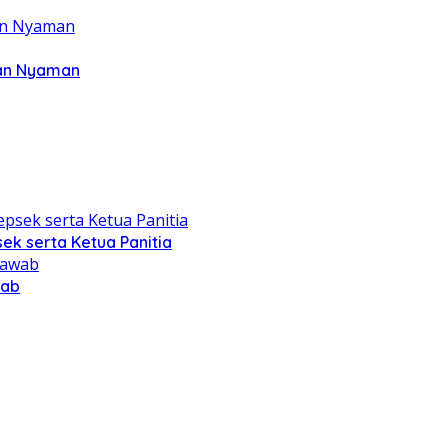
dan Nyaman
ek serta Ketua Panitia
wab