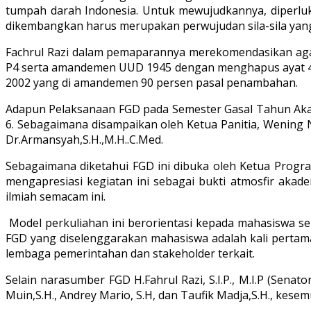
tumpah darah Indonesia. Untuk mewujudkannya, diperlu
dikembangkan harus merupakan perwujudan sila-sila yang
Fachrul Razi dalam pemaparannya merekomendasikan aga
P4 serta amandemen UUD 1945 dengan menghapus ayat 4 da
2002 yang di amandemen 90 persen pasal penambahan.
Adapun Pelaksanaan FGD pada Semester Gasal Tahun Akade
6. Sebagaimana disampaikan oleh Ketua Panitia, Wening 
Dr.Armansyah,S.H.,M.H..C.Med.
Sebagaimana diketahui FGD ini dibuka oleh Ketua Program
mengapresiasi kegiatan ini sebagai bukti atmosfir aka
ilmiah semacam ini.
Model perkuliahan ini berorientasi kepada mahasiswa seb
FGD yang diselenggarakan mahasiswa adalah kali pertama
lembaga pemerintahan dan stakeholder terkait.
Selain narasumber FGD H.Fahrul Razi, S.I.P., M.I.P (Senat
Muin,S.H., Andrey Mario, S.H, dan Taufik Madja,S.H., kes