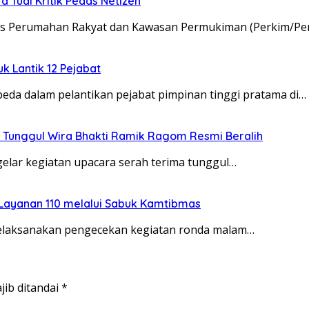
 Tuai Kritik Pedas Netizen
nas Perumahan Rakyat dan Kawasan Permukiman (Perkim/Pe
uk Lantik 12 Pejabat
da dalam pelantikan pejabat pimpinan tinggi pratama di…
 Tunggul Wira Bhakti Ramik Ragom Resmi Beralih
elar kegiatan upacara serah terima tunggul…
 Layanan 110 melalui Sabuk Kamtibmas
melaksanakan pengecekan kegiatan ronda malam…
jib ditandai
*