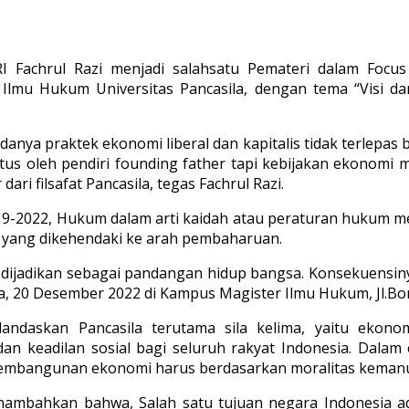
 Fachrul Razi menjadi salahsatu Pemateri dalam Focus
Ilmu Hukum Universitas Pancasila, dengan tema “Visi d
nya praktek ekonomi liberal dan kapitalis tidak terlepas
icetus oleh pendiri founding father tapi kebijakan ekono
ri filsafat Pancasila, tegas Fachrul Razi.
019-2022, Hukum dalam arti kaidah atau peraturan hukum m
 yang dikehendaki ke arah pembaharuan.
g dijadikan sebagai pandangan hidup bangsa. Konsekuensin
asa, 20 Desember 2022 di Kampus Magister Ilmu Hukum, Jl.Bo
daskan Pancasila terutama sila kelima, yaitu ekono
n keadilan sosial bagi seluruh rakyat Indonesia. Dalam
 pembangunan ekonomi harus berdasarkan moralitas keman
ambahkan bahwa, Salah satu tujuan negara Indonesia ad