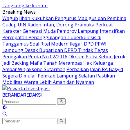
Langsung ke konten
Breaking News
Wagub Jihan Kukuhkan Pengurus Mabigus dan Pembina
Gudep UIN Raden Intan, Dorong Pramuka Perkuat
Karakter Generasi Muda
Pemprov Lampung Intensifkan
Percepatan Penanggulangan Tuberkulosis di
Tanggamus
Soal Ritel Modern Ilegal, DPD PPWI
Lampung Desak Bupati dan DPRD Tindak Tegas
Penegakan Perda No 02/2016
Oknum Polisi Kebon Jeruk
Jadi Backing Mafia Tanah Merampas Hak Keluarga
Ambar Witjaksono Sutarman
Perbaikan Jalan RA Basyid
Segera Dimulai, Pemkab Lampung Selatan Pastikan
Mobilitas Warga Lebih Aman dan Nyaman
BERANDA
REDAKSI