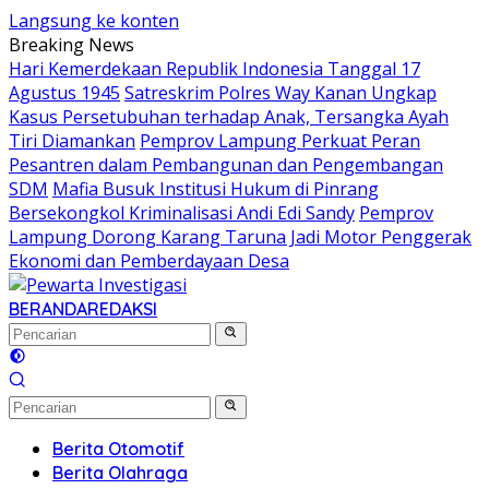
Langsung ke konten
Breaking News
Hari Kemerdekaan Republik Indonesia Tanggal 17
Agustus 1945
Satreskrim Polres Way Kanan Ungkap
Kasus Persetubuhan terhadap Anak, Tersangka Ayah
Tiri Diamankan
Pemprov Lampung Perkuat Peran
Pesantren dalam Pembangunan dan Pengembangan
SDM
Mafia Busuk Institusi Hukum di Pinrang
Bersekongkol Kriminalisasi Andi Edi Sandy
Pemprov
Lampung Dorong Karang Taruna Jadi Motor Penggerak
Ekonomi dan Pemberdayaan Desa
BERANDA
REDAKSI
Berita Otomotif
Berita Olahraga