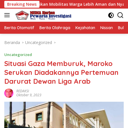
Langsung
n Pastikan Mobilitas Warga Lebih Aman dan Nyaman
Breaking News
Di
ke
konten
Berita Otomotif
Berita Olahraga
Kejahatan
Nissan
Bulut
Beranda
Uncategorized
Uncategorized
Situasi Gaza Memburuk, Maroko
Serukan Diadakannya Pertemuan
Darurat Dewan Liga Arab
REDAKSI
Oktober 9, 2023