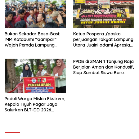
Bukan Sekadar Basa-Basi:
Ketua Pospera ,(posko
IMM Kotabumi “Gampar”
perjuangan rakyat Lampung
Wajah Pemda Lampung
Utara Juaini adami Apresiasi
Utara, Sampaikan 14
Kinerja Polri Jelang Hari
Tuntutan
Bhayangkara ke-80
PPDB di SMAN 1 Tanjung Raja
Berjalan Aman dan Kondusif,
Siap Sambut Siswa Baru
Lewat MPLS
Peduli Warga Miskin Ekstrem,
Kepalo Tiyuh Pagar Jaya
Salurkan BLT-DD 2026
kepada 5 KPM