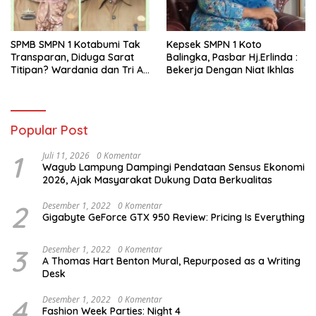
SPMB SMPN 1 Kotabumi Tak
Kepsek SMPN 1 Koto
Transparan, Diduga Sarat
Balingka, Pasbar Hj.Erlinda :
Titipan? Wardania dan Tri Aji
Bekerja Dengan Niat Ikhlas
Susanto Harus Bertanggung
Jawab
Popular Post
1
Juli 11, 2026
0 Komentar
Wagub Lampung Dampingi Pendataan Sensus Ekonomi
2026, Ajak Masyarakat Dukung Data Berkualitas
2
Desember 1, 2022
0 Komentar
Gigabyte GeForce GTX 950 Review: Pricing Is Everything
3
Desember 1, 2022
0 Komentar
A Thomas Hart Benton Mural, Repurposed as a Writing
Desk
4
Desember 1, 2022
0 Komentar
Fashion Week Parties: Night 4