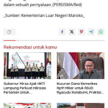
dalam sebuah pernyataan. (PERSISMA/Red)
_Sumber: Kementerian Luar Negeri Maroko_
Rekomendasi untuk kamu
Gubernur Mirza Ajak HKTI
Kucuran Dana Kemenkes
Lampung Perkuat Hilirisasi
Rp91 Miliar untuk RSUD
Pertanian Untuk
Ryacudu Kotabumi, Praktisi
Kesejahteraan Petani
Hukum: Jangan Jadi Ladang
Korupsi Baru