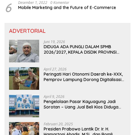
6
Desember 1, 2022
0 Komentar
Mobile Marketing and the Future of E-Commerce
ADVERTORIAL
Juni 19, 2026
DIDUGA ADA PUNGLI DALAM SPMB
2026/2027, KEPALA DISDIK PROVINSI
LAMPUNG: PANITIA CURANG AKAN
DITINDAK TEGAS
April 27, 2026
Peringati Hari Otonomi Daerah ke-XXX,
Pemprov Lampung Dorong Digitalisasi
dan Kemandirian Fiskal
April 9, 2026
Pengelolaan Pasar Kayuagung Jadi
Sorotan – Uang Jual Beli Kios Diduga
Masuk Kantong Pribadi Oknum Dishub
dan Perdagangan
Februari 20, 2025
Presiden Prabowo Lantik Dr. Ir. H.
Hamartoni Ahadis, M.Si., dan Romli,