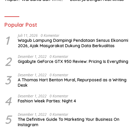
Susanto Harus Bertanggung
Jawab
Popular Post
1
Juli 11, 2026
0 Komentar
Wagub Lampung Dampingi Pendataan Sensus Ekonomi
2026, Ajak Masyarakat Dukung Data Berkualitas
2
Desember 1, 2022
0 Komentar
Gigabyte GeForce GTX 950 Review: Pricing Is Everything
3
Desember 1, 2022
0 Komentar
A Thomas Hart Benton Mural, Repurposed as a Writing
Desk
4
Desember 1, 2022
0 Komentar
Fashion Week Parties: Night 4
5
Desember 1, 2022
0 Komentar
The Definitive Guide To Marketing Your Business On
Instagram