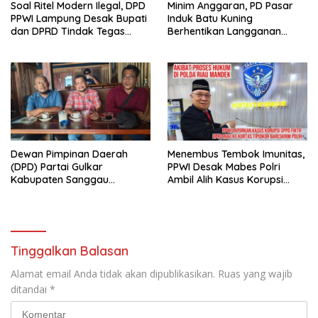
Soal Ritel Modern Ilegal, DPD
Minim Anggaran, PD Pasar
PPWI Lampung Desak Bupati
Induk Batu Kuning
dan DPRD Tindak Tegas
Berhentikan Langganan
Penegakan Perda No
Koran Cetak
02/2016
Dewan Pimpinan Daerah
Menembus Tembok Imunitas,
(DPD) Partai Gulkar
PPWI Desak Mabes Polri
Kabupaten Sanggau
Ambil Alih Kasus Korupsi
Berencana Menggelar
SPPD Fiktif DPRD Riau
Musyawarah Daerah
Tinggalkan Balasan
Alamat email Anda tidak akan dipublikasikan.
Ruas yang wajib
ditandai
*