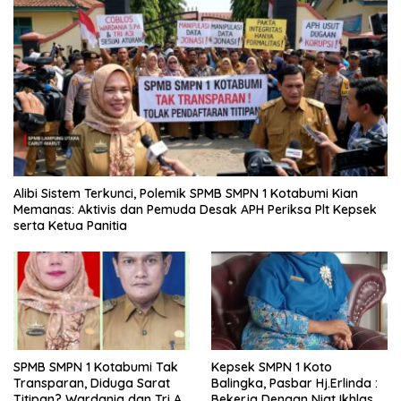
Alibi Sistem Terkunci, Polemik SPMB SMPN 1 Kotabumi Kian
Memanas: Aktivis dan Pemuda Desak APH Periksa Plt Kepsek
serta Ketua Panitia
SPMB SMPN 1 Kotabumi Tak
Kepsek SMPN 1 Koto
Transparan, Diduga Sarat
Balingka, Pasbar Hj.Erlinda :
Titipan? Wardania dan Tri Aji
Bekerja Dengan Niat Ikhlas