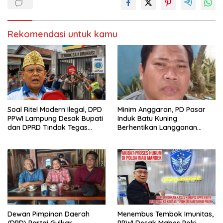
Rekomendasi untuk kamu
Soal Ritel Modern Ilegal, DPD
Minim Anggaran, PD Pasar
PPWI Lampung Desak Bupati
Induk Batu Kuning
dan DPRD Tindak Tegas
Berhentikan Langganan
Penegakan Perda No
Koran Cetak
02/2016
Dewan Pimpinan Daerah
Menembus Tembok Imunitas,