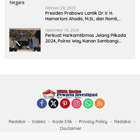
Februari 20, 2025
Presiden Prabowo Lantik Dr. Ir. H.
Hamartoni Ahadis, M.Si., dan Romli,
S.Kom., M.M. Sebagai Bupati Dan Wakil
Bupati Lampung Utara Terpilih Periode
September 16, 2024
Perkuat Harkamtibmas Jelang Pilkada
2025-2030 Di Istana Negara
2024, Polres Way Kanan Sambangi
Warga di Pos Kamling Tanjung Mas
Redaksi
Indeks
Kode Etik
Privacy Policy
Redaksi
Disclaimer
@COPYRIGHT 2024 | PEWARTA INVESTIGASI | TELISIK STUDIO