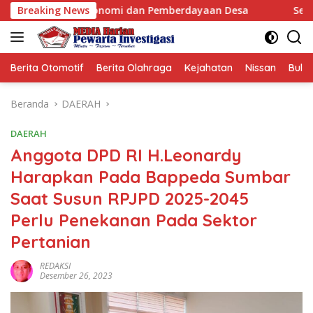
Langsung
onomi dan Pemberdayaan Desa
Breaking News
Sensus Ekonomi 2026, P
ke
konten
Berita Otomotif
Berita Olahraga
Kejahatan
Nissan
Bulut
Beranda
DAERAH
DAERAH
Anggota DPD RI H.Leonardy
Harapkan Pada Bappeda Sumbar
Saat Susun RPJPD 2025-2045
Perlu Penekanan Pada Sektor
Pertanian
REDAKSI
Desember 26, 2023