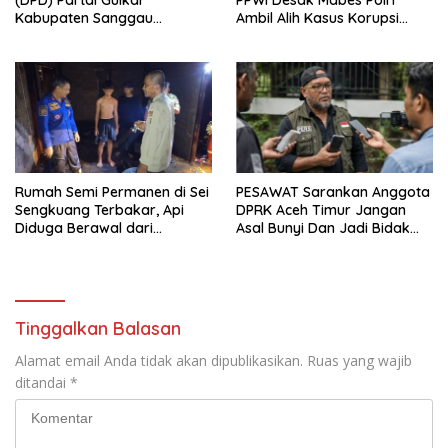
(DPD) Partai Gulkar
PPWI Desak Mabes Polri
Kabupaten Sanggau
Ambil Alih Kasus Korupsi
Berencana Menggelar
SPPD Fiktif DPRD Riau
Musyawarah Daerah
Rumah Semi Permanen di Sei
PESAWAT Sarankan Anggota
Sengkuang Terbakar, Api
DPRK Aceh Timur Jangan
Diduga Berawal dari
Asal Bunyi Dan Jadi Bidak
Kebocoran Tabung Gas
Catur
Tinggalkan Balasan
Alamat email Anda tidak akan dipublikasikan.
Ruas yang wajib
ditandai
*