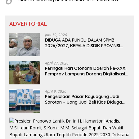
ADVERTORIAL
Juni 19, 2026
DIDUGA ADA PUNGLI DALAM SPMB
2026/2027, KEPALA DISDIK PROVINSI
LAMPUNG: PANITIA CURANG AKAN
DITINDAK TEGAS
April 27, 2026
Peringati Hari Otonomi Daerah ke-XXX,
Pemprov Lampung Dorong Digitalisasi
dan Kemandirian Fiskal
April 9, 2026
Pengelolaan Pasar Kayuagung Jadi
Sorotan – Uang Jual Beli Kios Diduga
Masuk Kantong Pribadi Oknum Dishub
dan Perdagangan