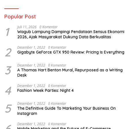
Jawab
Popular Post
1
Juli 11, 2026
0 Komentar
Wagub Lampung Dampingi Pendataan Sensus Ekonomi
2026, Ajak Masyarakat Dukung Data Berkualitas
2
Desember 1, 2022
0 Komentar
Gigabyte GeForce GTX 950 Review: Pricing Is Everything
3
Desember 1, 2022
0 Komentar
A Thomas Hart Benton Mural, Repurposed as a Writing
Desk
4
Desember 1, 2022
0 Komentar
Fashion Week Parties: Night 4
5
Desember 1, 2022
0 Komentar
The Definitive Guide To Marketing Your Business On
Instagram
6
Desember 1, 2022
0 Komentar
Mobile Marketing and the Future of E-Commerce