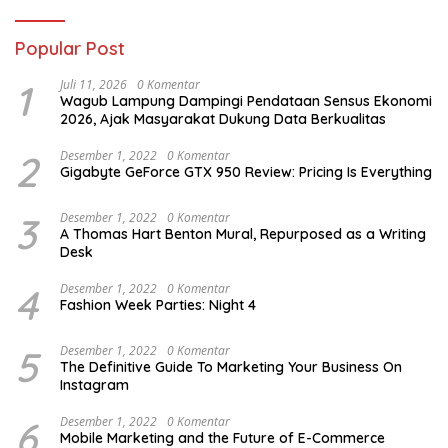
Popular Post
1
Juli 11, 2026
0 Komentar
Wagub Lampung Dampingi Pendataan Sensus Ekonomi
2026, Ajak Masyarakat Dukung Data Berkualitas
2
Desember 1, 2022
0 Komentar
Gigabyte GeForce GTX 950 Review: Pricing Is Everything
3
Desember 1, 2022
0 Komentar
A Thomas Hart Benton Mural, Repurposed as a Writing
Desk
4
Desember 1, 2022
0 Komentar
Fashion Week Parties: Night 4
5
Desember 1, 2022
0 Komentar
The Definitive Guide To Marketing Your Business On
Instagram
6
Desember 1, 2022
0 Komentar
Mobile Marketing and the Future of E-Commerce