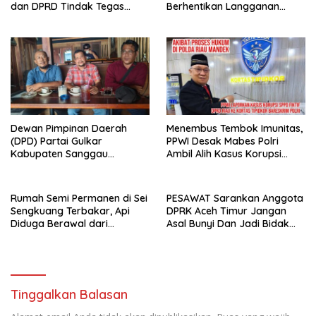
dan DPRD Tindak Tegas
Berhentikan Langganan
Penegakan Perda No
Koran Cetak
02/2016
Dewan Pimpinan Daerah
Menembus Tembok Imunitas,
(DPD) Partai Gulkar
PPWI Desak Mabes Polri
Kabupaten Sanggau
Ambil Alih Kasus Korupsi
Berencana Menggelar
SPPD Fiktif DPRD Riau
Musyawarah Daerah
Rumah Semi Permanen di Sei
PESAWAT Sarankan Anggota
Sengkuang Terbakar, Api
DPRK Aceh Timur Jangan
Diduga Berawal dari
Asal Bunyi Dan Jadi Bidak
Kebocoran Tabung Gas
Catur
Tinggalkan Balasan