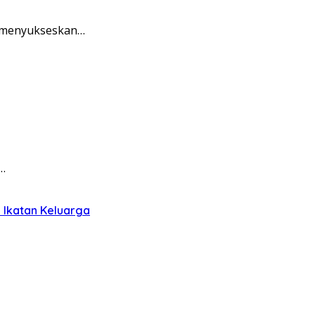
f menyukseskan…
…
 Ikatan Keluarga