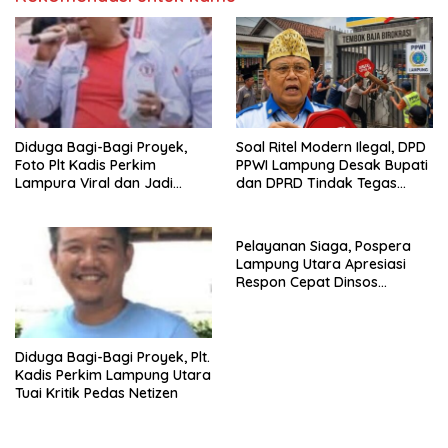
Diduga Bagi-Bagi Proyek,
Soal Ritel Modern Ilegal, DPD
Foto Plt Kadis Perkim
PPWI Lampung Desak Bupati
Lampura Viral dan Jadi
dan DPRD Tindak Tegas
Sasaran Perundungan
Penegakan Perda No
Netizen
02/2016
Pelayanan Siaga, Pospera
Lampung Utara Apresiasi
Respon Cepat Dinsos
Tangani Warga ODGJ
Diduga Bagi-Bagi Proyek, Plt.
Kadis Perkim Lampung Utara
Tuai Kritik Pedas Netizen