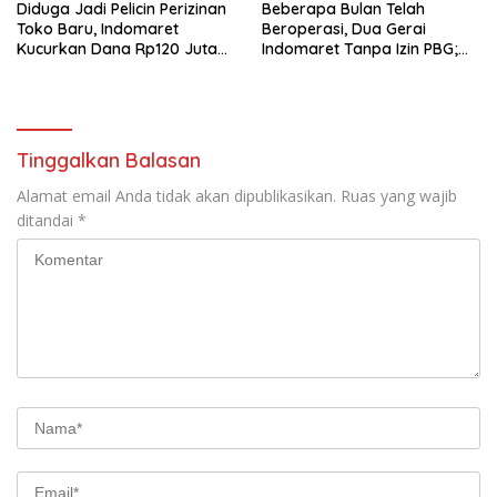
‎Diduga Jadi Pelicin Perizinan
Beberapa Bulan Telah
Toko Baru, Indomaret
Beroperasi, Dua Gerai
Kucurkan Dana Rp120 Juta
Indomaret Tanpa Izin PBG;
per Titik Toko
Info Asisten 1, Kadis
Perdagangan Hendri Ucap:
“Boleh.., Boleh…, Boleh….!!”
Tinggalkan Balasan
Alamat email Anda tidak akan dipublikasikan.
Ruas yang wajib
ditandai
*