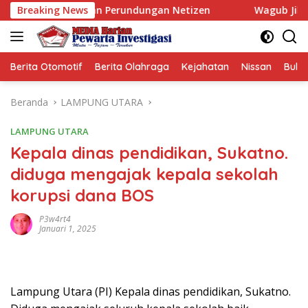
Langsung
 Sasaran Perundungan Netizen
Breaking News
Wagub Jihan Kukuhkan Pe
ke
konten
Berita Otomotif
Berita Olahraga
Kejahatan
Nissan
Bulut
Beranda
LAMPUNG UTARA
LAMPUNG UTARA
Kepala dinas pendidikan, Sukatno.
diduga mengajak kepala sekolah
korupsi dana BOS
P3w4rt4
Januari 1, 2025
Lampung Utara (PI) Kepala dinas pendidikan, Sukatno.