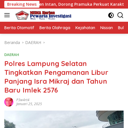
Langsung
den Intan, Dorong Pramuka Perkuat Karakter Generasi Muda
Breaking News
ke
konten
Berita Otomotif
Berita Olahraga
Kejahatan
Nissan
Bulut
Beranda
DAERAH
DAERAH
Polres Lampung Selatan
Tingkatkan Pengamanan Libur
Panjang Isra Mikraj dan Tahun
Baru Imlek 2576
P3w4rt4
Januari 25, 2025