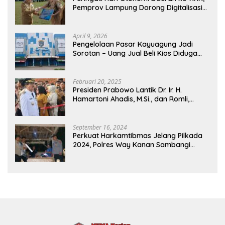
Pemprov Lampung Dorong Digitalisasi
dan Kemandirian Fiskal
April 9, 2026
Pengelolaan Pasar Kayuagung Jadi
Sorotan – Uang Jual Beli Kios Diduga
Masuk Kantong Pribadi Oknum Dishub
dan Perdagangan
Februari 20, 2025
Presiden Prabowo Lantik Dr. Ir. H.
Hamartoni Ahadis, M.Si., dan Romli,
S.Kom., M.M. Sebagai Bupati Dan Wakil
Bupati Lampung Utara Terpilih Periode
2025-2030 Di Istana Negara
September 16, 2024
Perkuat Harkamtibmas Jelang Pilkada
2024, Polres Way Kanan Sambangi
Warga di Pos Kamling Tanjung Mas