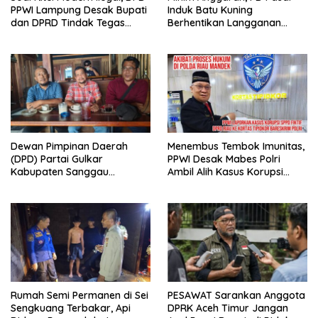
PPWI Lampung Desak Bupati
Induk Batu Kuning
dan DPRD Tindak Tegas
Berhentikan Langganan
Penegakan Perda No
Koran Cetak
02/2016
Dewan Pimpinan Daerah
Menembus Tembok Imunitas,
(DPD) Partai Gulkar
PPWI Desak Mabes Polri
Kabupaten Sanggau
Ambil Alih Kasus Korupsi
Berencana Menggelar
SPPD Fiktif DPRD Riau
Musyawarah Daerah
Rumah Semi Permanen di Sei
PESAWAT Sarankan Anggota
Sengkuang Terbakar, Api
DPRK Aceh Timur Jangan