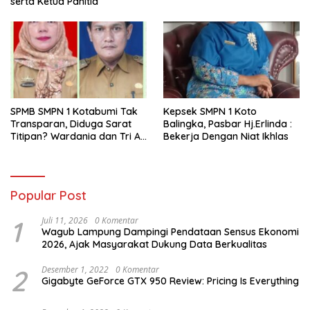
serta Ketua Panitia
SPMB SMPN 1 Kotabumi Tak
Kepsek SMPN 1 Koto
Transparan, Diduga Sarat
Balingka, Pasbar Hj.Erlinda :
Titipan? Wardania dan Tri Aji
Bekerja Dengan Niat Ikhlas
Susanto Harus Bertanggung
Jawab
Popular Post
1
Juli 11, 2026
0 Komentar
Wagub Lampung Dampingi Pendataan Sensus Ekonomi
2026, Ajak Masyarakat Dukung Data Berkualitas
2
Desember 1, 2022
0 Komentar
Gigabyte GeForce GTX 950 Review: Pricing Is Everything