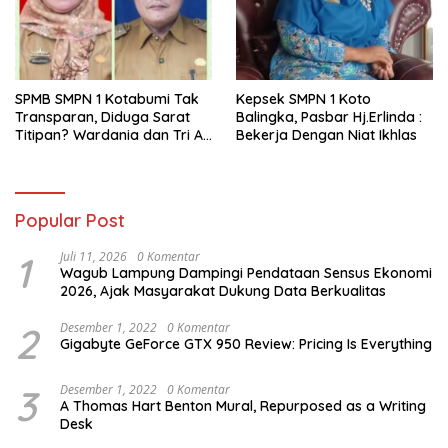
SPMB SMPN 1 Kotabumi Tak
Kepsek SMPN 1 Koto
Transparan, Diduga Sarat
Balingka, Pasbar Hj.Erlinda :
Titipan? Wardania dan Tri Aji
Bekerja Dengan Niat Ikhlas
Susanto Harus Bertanggung
Jawab
Popular Post
1
Juli 11, 2026
0 Komentar
Wagub Lampung Dampingi Pendataan Sensus Ekonomi
2026, Ajak Masyarakat Dukung Data Berkualitas
2
Desember 1, 2022
0 Komentar
Gigabyte GeForce GTX 950 Review: Pricing Is Everything
3
Desember 1, 2022
0 Komentar
A Thomas Hart Benton Mural, Repurposed as a Writing
Desk