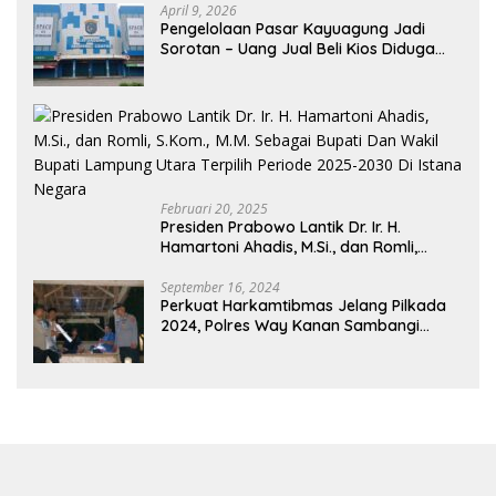
April 9, 2026
Pengelolaan Pasar Kayuagung Jadi
Sorotan – Uang Jual Beli Kios Diduga
Masuk Kantong Pribadi Oknum Dishub
dan Perdagangan
Februari 20, 2025
Presiden Prabowo Lantik Dr. Ir. H.
Hamartoni Ahadis, M.Si., dan Romli,
S.Kom., M.M. Sebagai Bupati Dan Wakil
Bupati Lampung Utara Terpilih Periode
September 16, 2024
Perkuat Harkamtibmas Jelang Pilkada
2025-2030 Di Istana Negara
2024, Polres Way Kanan Sambangi
Warga di Pos Kamling Tanjung Mas