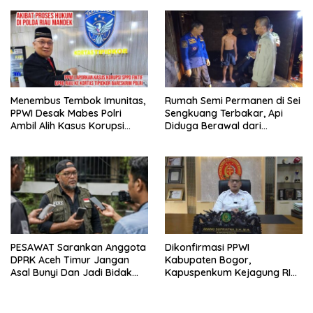
Musyawarah Daerah
Menembus Tembok Imunitas,
Rumah Semi Permanen di Sei
PPWI Desak Mabes Polri
Sengkuang Terbakar, Api
Ambil Alih Kasus Korupsi
Diduga Berawal dari
SPPD Fiktif DPRD Riau
Kebocoran Tabung Gas
PESAWAT Sarankan Anggota
Dikonfirmasi PPWI
DPRK Aceh Timur Jangan
Kabupaten Bogor,
Asal Bunyi Dan Jadi Bidak
Kapuspenkum Kejagung RI
Catur
Benarkan Kasi Pidsus Kejari
Kabupaten Bogor Jalani
Pemeriksaan