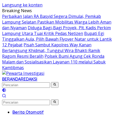
Langsung ke konten
Breaking News
Perbaikan Jalan RA Basyid Segera Dimulai, Pemkab
Lampung Selatan Pastikan Mobilitas Warga Lebih Aman
dan Nyaman
Diduga Bagi-Bagi Proyek, Plt. Kadis Perkim
Lampung Utara Tuai Kritik Pedas Netizen
Bupati Egi
Tinggalkan Aula, Pilih Bawah Flyover Natar untuk Lantik
12 Pejabat
Pisah Sambut Kapolres Way Kanan
Berlangsung Khidmat, Tunggul Wira Bhakti Ramik
Ragom Resmi Beralih
Polsek Bumi Agung Cek Ronda
Malam dan Sosialisasikan Layanan 110 melalui Sabuk
Kamtibmas
BERANDA
REDAKSI
Berita Otomotif