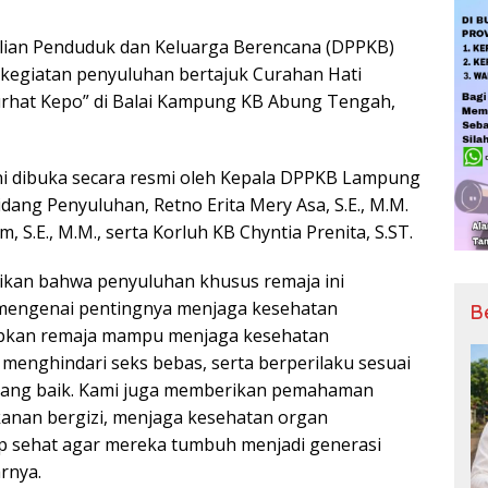
lian Penduduk dan Keluarga Berencana (DPPKB)
egiatan penyuluhan bertajuk Curahan Hati
urhat Kepo” di Balai Kampung KB Abung Tengah,
ini dibuka secara resmi oleh Kepala DPPKB Lampung
idang Penyuluhan, Retno Erita Mery Asa, S.E., M.M.
S.E., M.M., serta Korluh KB Chyntia Prenita, S.ST.
kan bahwa penyuluhan khusus remaja ini
mengenai pentingnya menjaga kesehatan
B
arapkan remaja mampu menjaga kesehatan
menghindari seks bebas, serta berperilaku sesuai
yang baik. Kami juga memberikan pemahaman
nan bergizi, menjaga kesehatan organ
p sehat agar mereka tumbuh menjadi generasi
rnya.