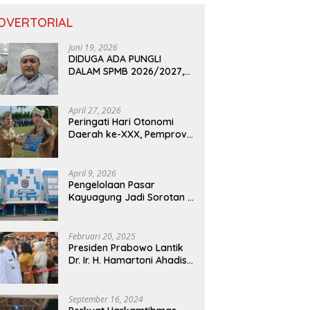
DVERTORIAL
Juni 19, 2026
DIDUGA ADA PUNGLI
DALAM SPMB 2026/2027,
KEPALA DISDIK PROVINSI
LAMPUNG: PANITIA CURANG
AKAN DITINDAK TEGAS
April 27, 2026
Peringati Hari Otonomi
Daerah ke-XXX, Pemprov
Lampung Dorong
Digitalisasi dan
Kemandirian Fiskal
April 9, 2026
Pengelolaan Pasar
Kayuagung Jadi Sorotan –
Uang Jual Beli Kios Diduga
Masuk Kantong Pribadi
Oknum Dishub dan
Februari 20, 2025
Perdagangan
Presiden Prabowo Lantik
Dr. Ir. H. Hamartoni Ahadis,
M.Si., dan Romli, S.Kom.,
M.M. Sebagai Bupati Dan
Wakil Bupati Lampung
September 16, 2024
Utara Terpilih Periode