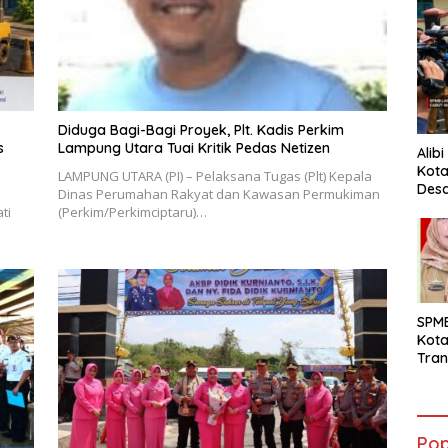
Diduga Bagi-Bagi Proyek, Plt. Kadis Perkim
s
Lampung Utara Tuai Kritik Pedas Netizen
Alib
Kota
LAMPUNG UTARA (PI) – Pelaksana Tugas (Plt) Kepala
Desa
Dinas Perumahan Rakyat dan Kawasan Permukiman
Pani
ti
(Perkim/Perkimciptaru)…
SPM
Kot
Tran
Sara
Ward
Susa
Ber
Pop