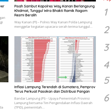
ver
Pisah Sambut Kapolres Way Kanan Berlangsung
1
Khidmat, Tunggul Wira Bhakti Ramik Ragom
Resmi Beralih
ngan
gi
Way Kanan (Pl) – Polres Way Kanan Polda Lampung
2
menggelar kegiatan upacara serah terima tunggul…
3
4
5
Inflasi Lampung Terendah di Sumatera, Pemprov
Terus Perkuat Pasokan dan Distribusi Pangan
6
Bandar Lampung (PI) – Upaya Pemerintah Provinsi
Lampung bersama Tim Pengendalian Inflasi Daerah
da
(TPID), pemerintah…