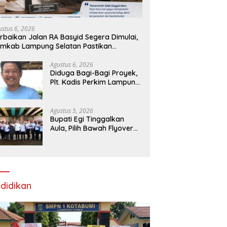
ustus 6, 2026
rbaikan Jalan RA Basyid Segera Dimulai,
mkab Lampung Selatan Pastikan
bilitas Warga Lebih Aman dan Nyaman
Agustus 6, 2026
Diduga Bagi-Bagi Proyek,
Plt. Kadis Perkim Lampung
Utara Tuai Kritik Pedas
Netizen
Agustus 5, 2026
Bupati Egi Tinggalkan
Aula, Pilih Bawah Flyover
Natar untuk Lantik 12
Pejabat
didikan