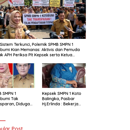
i Sistem Terkunci, Polemik SPMB SMPN 1
bumi Kian Memanas: Aktivis dan Pemuda
k APH Periksa Plt Kepsek serta Ketua
tia
B SMPN 1
Kepsek SMPN 1 Koto
abumi Tak
Balingka, Pasbar
sparan, Diduga
Hj.Erlinda : Bekerja
t Titipan?
Dengan Niat Ikhlas
ania dan Tri Aji
nto Harus
tanggung Jawab
ular Post