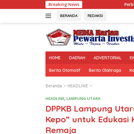
Langsung
Breaking News
Perbaikan Jalan RA B
ke
konten
BERANDA
REDAKSI
HOME
DAERAH
ADVERTORIAL
E
Berita Otomotif
Berita Olahraga
K
Beranda
HEADLINE
HEADLINE
,
LAMPUNG UTARA
DPPKB Lampung Utara
Kepo” untuk Edukasi 
Remaja