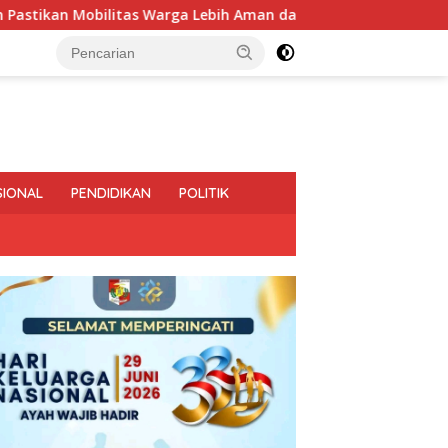
litas Warga Lebih Aman dan Nyaman
Diduga Bagi-Bagi P
SIONAL
PENDIDIKAN
POLITIK