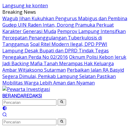
Langsung ke konten
Breaking News
Wagub Jihan Kukuhkan Pengurus Mabigus dan Pembina
Gudep UIN Raden Intan, Dorong Pramuka Perkuat
Karakter Generasi Muda
Pemprov Lampung Intensifkan
Percepatan Penanggulangan Tuberkulosis di
Tanggamus
Soal Ritel Modern Ilegal, DPD PPWI
Lampung Desak Bupati dan DPRD Tindak Tegas
Penegakan Perda No 02/2016
Oknum Polisi Kebon Jeruk
Jadi Backing Mafia Tanah Merampas Hak Keluarga
Ambar Witjaksono Sutarman
Perbaikan Jalan RA Basyid
Segera Dimulai, Pemkab Lampung Selatan Pastikan
Mobilitas Warga Lebih Aman dan Nyaman
BERANDA
REDAKSI