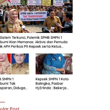
i Sistem Terkunci, Polemik SPMB SMPN 1
bumi Kian Memanas: Aktivis dan Pemuda
k APH Periksa Plt Kepsek serta Ketua
tia
B SMPN 1
Kepsek SMPN 1 Koto
abumi Tak
Balingka, Pasbar
sparan, Diduga
Hj.Erlinda : Bekerja
t Titipan?
Dengan Niat Ikhlas
ania dan Tri Aji
nto Harus
tanggung Jawab
ular Post