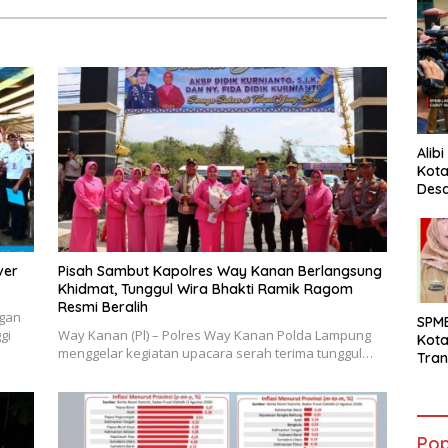
Alib
Kota
Desa
Pani
ver
Pisah Sambut Kapolres Way Kanan Berlangsung
Khidmat, Tunggul Wira Bhakti Ramik Ragom
Resmi Beralih
ngan
SPM
gi
Way Kanan (Pl) – Polres Way Kanan Polda Lampung
Kot
menggelar kegiatan upacara serah terima tunggul…
Tran
Sara
Ward
Susa
Ber
Pop