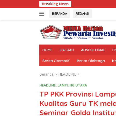
Langsung
Breaking News
Bupati Egi Tinggalkan
ke
konten
BERANDA
REDAKSI
HOME
DAERAH
ADVERTORIAL
E
Berita Otomotif
Berita Olahraga
K
Beranda
HEADLINE
HEADLINE
,
LAMPUNG UTARA
TP PKK Provinsi Lam
Kualitas Guru TK mel
Seminar Golda Institu