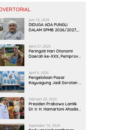
DVERTORIAL
Juni 19, 2026
DIDUGA ADA PUNGLI
DALAM SPMB 2026/2027,
KEPALA DISDIK PROVINSI
LAMPUNG: PANITIA CURANG
AKAN DITINDAK TEGAS
April 27, 2026
Peringati Hari Otonomi
Daerah ke-XXX, Pemprov
Lampung Dorong
Digitalisasi dan
Kemandirian Fiskal
April 9, 2026
Pengelolaan Pasar
Kayuagung Jadi Sorotan –
Uang Jual Beli Kios Diduga
Masuk Kantong Pribadi
Oknum Dishub dan
Februari 20, 2025
Perdagangan
Presiden Prabowo Lantik
Dr. Ir. H. Hamartoni Ahadis,
M.Si., dan Romli, S.Kom.,
M.M. Sebagai Bupati Dan
Wakil Bupati Lampung
September 16, 2024
Utara Terpilih Periode