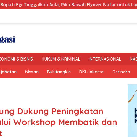
 Aula, Pilih Bawah Flyover Natar untuk Lantik 12 Pejabat
KONOMI & BISNIS
HUKUM & KRIMINAL
INTERNASIONAL
NA
ejahatan
Nissan
Bulutangkis
DKI Jakarta
Gerindra
pung Dukung Peningkatan
alui Workshop Membatik dan
t