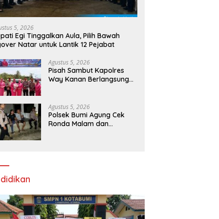
ustus 5, 2026
pati Egi Tinggalkan Aula, Pilih Bawah
yover Natar untuk Lantik 12 Pejabat
Agustus 5, 2026
Pisah Sambut Kapolres
Way Kanan Berlangsung
Khidmat, Tunggul Wira
Bhakti Ramik Ragom
Resmi Beralih
Agustus 5, 2026
Polsek Bumi Agung Cek
Ronda Malam dan
Sosialisasikan Layanan 110
melalui Sabuk Kamtibmas
didikan