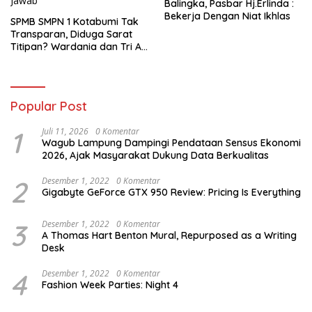
Balingka, Pasbar Hj.Erlinda :
Bekerja Dengan Niat Ikhlas
SPMB SMPN 1 Kotabumi Tak
Transparan, Diduga Sarat
Titipan? Wardania dan Tri Aji
Susanto Harus Bertanggung
Jawab
Popular Post
1
Juli 11, 2026
0 Komentar
Wagub Lampung Dampingi Pendataan Sensus Ekonomi
2026, Ajak Masyarakat Dukung Data Berkualitas
2
Desember 1, 2022
0 Komentar
Gigabyte GeForce GTX 950 Review: Pricing Is Everything
3
Desember 1, 2022
0 Komentar
A Thomas Hart Benton Mural, Repurposed as a Writing
Desk
4
Desember 1, 2022
0 Komentar
Fashion Week Parties: Night 4