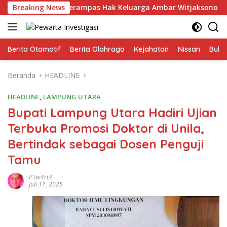
Langsung
afia Tanah Merampas Hak Keluarga Ambar Witjaksono Sutarman
Breaking News
ke
konten
Berita Otomotif
Berita Olahraga
Kejahatan
Nissan
Bulut
Beranda
HEADLINE
HEADLINE
,
LAMPUNG UTARA
Bupati Lampung Utara Hadiri Ujian
Terbuka Promosi Doktor di Unila,
Bertindak sebagai Dosen Penguji
Tamu
P3w4rt4
Juli 11, 2025