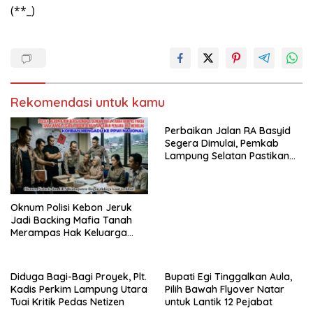
(**_)
Rekomendasi untuk kamu
Perbaikan Jalan RA Basyid
Segera Dimulai, Pemkab
Lampung Selatan Pastikan
Mobilitas Warga Lebih Aman
dan Nyaman
Oknum Polisi Kebon Jeruk
Jadi Backing Mafia Tanah
Merampas Hak Keluarga
Ambar Witjaksono Sutarman
Diduga Bagi-Bagi Proyek, Plt.
Bupati Egi Tinggalkan Aula,
Kadis Perkim Lampung Utara
Pilih Bawah Flyover Natar
Tuai Kritik Pedas Netizen
untuk Lantik 12 Pejabat