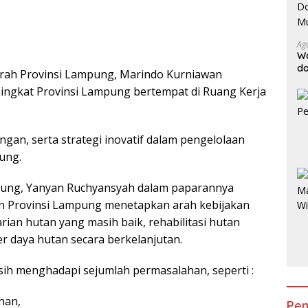
Ag
Wa
da
erah Provinsi Lampung, Marindo Kurniawan
Do
ngkat Provinsi Lampung bertempat di Ruang Kerja
Ge
gan, serta strategi inovatif dalam pengelolaan
ung.
pung, Yanyan Ruchyansyah dalam paparannya
 Provinsi Lampung menetapkan arah kebijakan
an hutan yang masih baik, rehabilitasi hutan
r daya hutan secara berkelanjutan.
h menghadapi sejumlah permasalahan, seperti :
ahan,
Pen