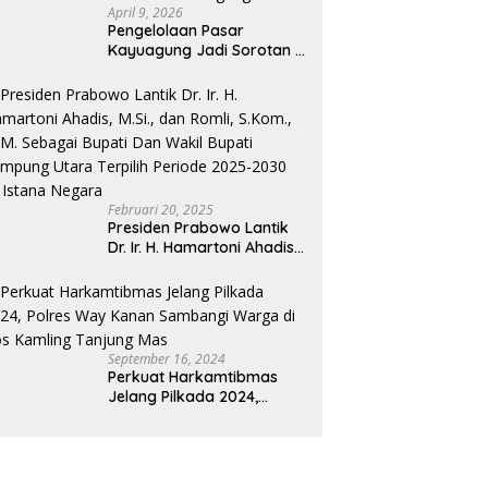
April 9, 2026
Pengelolaan Pasar
Kayuagung Jadi Sorotan –
Uang Jual Beli Kios Diduga
Masuk Kantong Pribadi
Oknum Dishub dan
Perdagangan
Februari 20, 2025
Presiden Prabowo Lantik
Dr. Ir. H. Hamartoni Ahadis,
M.Si., dan Romli, S.Kom.,
M.M. Sebagai Bupati Dan
Wakil Bupati Lampung
Utara Terpilih Periode
2025-2030 Di Istana
September 16, 2024
Negara
Perkuat Harkamtibmas
Jelang Pilkada 2024,
Polres Way Kanan
Sambangi Warga di Pos
Kamling Tanjung Mas