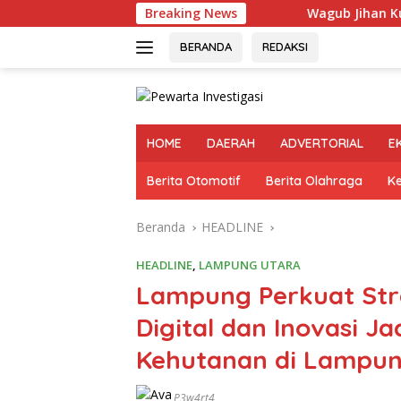
Langsung
Breaking News
Wagub Jihan Kukuhkan Pen
ke
konten
BERANDA
REDAKSI
HOME
DAERAH
ADVERTORIAL
E
Berita Otomotif
Berita Olahraga
K
Beranda
HEADLINE
HEADLINE
,
LAMPUNG UTARA
Lampung Perkuat Stra
Digital dan Inovasi J
Kehutanan di Lampu
P3w4rt4