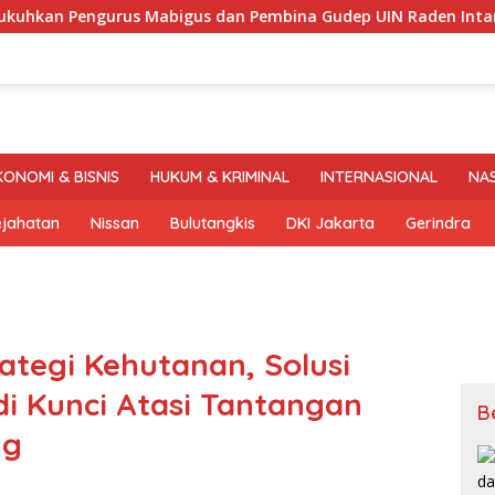
gurus Mabigus dan Pembina Gudep UIN Raden Intan, Dorong P
KONOMI & BISNIS
HUKUM & KRIMINAL
INTERNASIONAL
NA
ejahatan
Nissan
Bulutangkis
DKI Jakarta
Gerindra
tegi Kehutanan, Solusi
adi Kunci Atasi Tantangan
B
ng