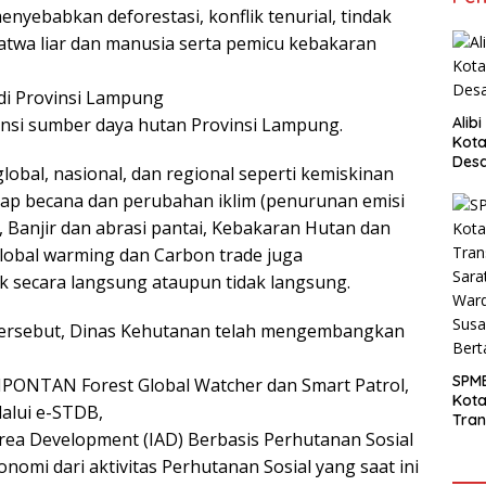
nyebabkan deforestasi, konflik tenurial, tindak
satwa liar dan manusia serta pemicu kebakaran
 di Provinsi Lampung
nsi sumber daya hutan Provinsi Lampung.
Alib
Kota
Desa
 global, nasional, dan regional seperti kemiskinan
Pani
adap becana dan perubahan iklim (penurunan emisi
 Banjir dan abrasi pantai, Kebakaran Hutan dan
lobal warming dan Carbon trade juga
 secara langsung ataupun tidak langsung.
tersebut, Dinas Kehutanan telah mengembangkan
SPM
SIPONTAN Forest Global Watcher dan Smart Patrol,
Kot
lalui e-STDB,
Tran
rea Development (IAD) Berbasis Perhutanan Sosial
Sara
Ward
nomi dari aktivitas Perhutanan Sosial yang saat ini
Susa