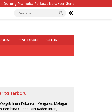
ramuka Perkuat Karakter Generasi Muda
Pemprov Lamp
SIONAL
PENDIDIKAN
POLITIK
erita Terbaru