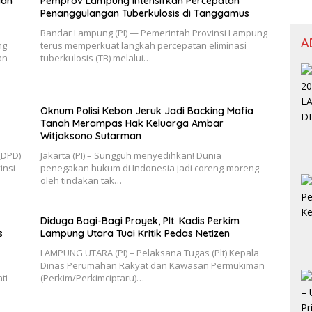
dan
Pemprov Lampung Intensifkan Percepatan
Penanggulangan Tuberkulosis di Tanggamus
Bandar Lampung (PI) — Pemerintah Provinsi Lampung
A
ng
terus memperkuat langkah percepatan eliminasi
an
tuberkulosis (TB) melalui…
Oknum Polisi Kebon Jeruk Jadi Backing Mafia
Tanah Merampas Hak Keluarga Ambar
Witjaksono Sutarman
(DPD)
Jakarta (PI) – Sungguh menyedihkan! Dunia
insi
penegakan hukum di Indonesia jadi coreng-moreng
oleh tindakan tak…
Diduga Bagi-Bagi Proyek, Plt. Kadis Perkim
s
Lampung Utara Tuai Kritik Pedas Netizen
LAMPUNG UTARA (PI) – Pelaksana Tugas (Plt) Kepala
Dinas Perumahan Rakyat dan Kawasan Permukiman
ti
(Perkim/Perkimciptaru)…