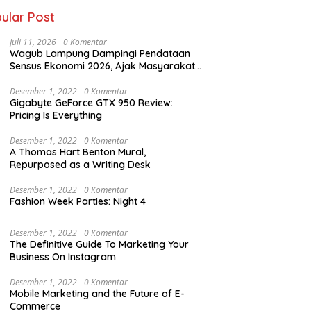
tanggung Jawab
ular Post
Juli 11, 2026
0 Komentar
Wagub Lampung Dampingi Pendataan
Sensus Ekonomi 2026, Ajak Masyarakat
Dukung Data Berkualitas
Desember 1, 2022
0 Komentar
Gigabyte GeForce GTX 950 Review:
Pricing Is Everything
Desember 1, 2022
0 Komentar
A Thomas Hart Benton Mural,
Repurposed as a Writing Desk
Desember 1, 2022
0 Komentar
Fashion Week Parties: Night 4
Desember 1, 2022
0 Komentar
The Definitive Guide To Marketing Your
Business On Instagram
Desember 1, 2022
0 Komentar
Mobile Marketing and the Future of E-
Commerce