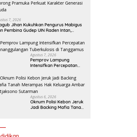
ustus 7, 2026
gub Jihan Kukuhkan Pengurus Mabigus
n Pembina Gudep UIN Raden Intan,
rong Pramuka Perkuat Karakter
nerasi Muda
Agustus 7, 2026
Pemprov Lampung
Intensifkan Percepatan
Penanggulangan
Tuberkulosis di
Tanggamus
Agustus 6, 2026
Oknum Polisi Kebon Jeruk
Jadi Backing Mafia Tanah
Merampas Hak Keluarga
Ambar Witjaksono
Sutarman
didikan