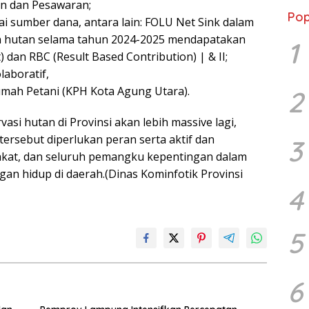
an dan Pesawaran;
Ber
Pop
 sumber dana, antara lain: FOLU Net Sink dalam
n hutan selama tahun 2024-2025 mendapatakan
1
 dan RBC (Result Based Contribution) | & II;
aboratif,
Rumah Petani (KPH Kota Agung Utara).
2
asi hutan di Provinsi akan lebih massive lagi,
rsebut diperlukan peran serta aktif dan
3
akat, dan seluruh pemangku kepentingan dalam
gan hidup di daerah.(Dinas Kominfotik Provinsi
4
5
6