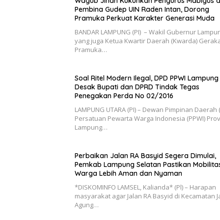
Wagub Jihan Kukuhkan Pengurus Mabigus 
Pembina Gudep UIN Raden Intan, Dorong
Pramuka Perkuat Karakter Generasi Muda
BANDAR LAMPUNG (PI) – Wakil Gubernur Lampu
yang juga Ketua Kwartir Daerah (Kwarda) Gerak
Pramuka…
Soal Ritel Modern Ilegal, DPD PPWI Lampung
Desak Bupati dan DPRD Tindak Tegas
Penegakan Perda No 02/2016
​LAMPUNG UTARA (PI) – Dewan Pimpinan Daerah 
Persatuan Pewarta Warga Indonesia (PPWI) Prov
Lampung…
Perbaikan Jalan RA Basyid Segera Dimulai,
Pemkab Lampung Selatan Pastikan Mobilita
Warga Lebih Aman dan Nyaman
*DISKOMINFO LAMSEL, Kalianda* (Pl) – Harapan
masyarakat agar Jalan RA Basyid di Kecamatan Ja
Agung…