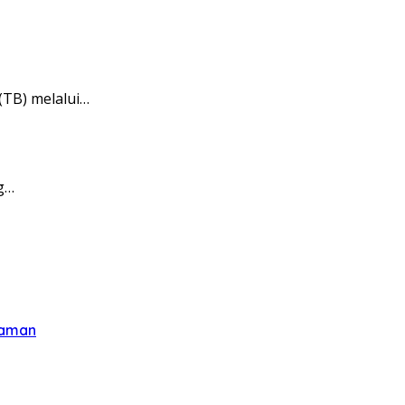
(TB) melalui…
g…
yaman