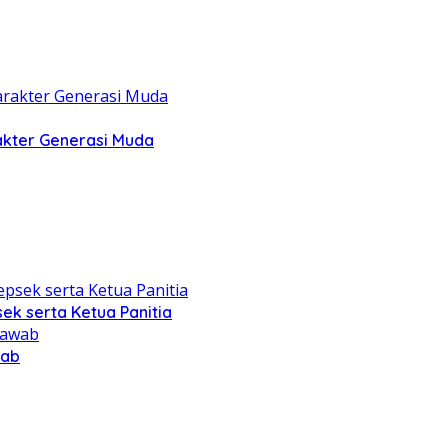
akter Generasi Muda
ek serta Ketua Panitia
wab