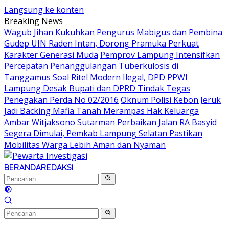
Langsung ke konten
Breaking News
Wagub Jihan Kukuhkan Pengurus Mabigus dan Pembina
Gudep UIN Raden Intan, Dorong Pramuka Perkuat
Karakter Generasi Muda
Pemprov Lampung Intensifkan
Percepatan Penanggulangan Tuberkulosis di
Tanggamus
Soal Ritel Modern Ilegal, DPD PPWI
Lampung Desak Bupati dan DPRD Tindak Tegas
Penegakan Perda No 02/2016
Oknum Polisi Kebon Jeruk
Jadi Backing Mafia Tanah Merampas Hak Keluarga
Ambar Witjaksono Sutarman
Perbaikan Jalan RA Basyid
Segera Dimulai, Pemkab Lampung Selatan Pastikan
Mobilitas Warga Lebih Aman dan Nyaman
BERANDA
REDAKSI